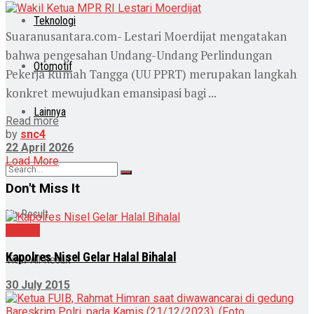
Teknologi
Suaranusantara.com- Lestari Moerdijat mengatakan
bahwa pengesahan Undang-Undang Perlindungan
Otomotif
Pekerja Rumah Tangga (UU PPRT) merupakan langkah
konkret mewujudkan emansipasi bagi ...
Lainnya
Read more
by
snc4
22 April 2026
Load More
Don't Miss It
No Result
Daerah
Kapolres Nisel Gelar Halal Bihalal
View All Result
30 July 2015