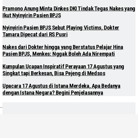
Pramono Anung Minta Dinkes DKI Tindak Tegas Nakes yang
Ikut Nyinyirin Pasien BPJS
Nyinyirin Pasien BPJS Sebut Playing Victims, Dokter
Tamara Dipecat dari RS Pusri
Nakes dari Dokter hingga yang Berstatus Pelajar Hina
Pasien BPJS, Menkes: Nggak Boleh Ada Nirempati
Kumpulan Ucapan Inspiratif Perayaan 17 Agustus yang
Singkat tapi Berkesan, Bisa Pejeng di Medsos
Upacara 17 Agustus di Istana Merdeka, Apa Bedanya
dengan Istana Negara? Begini Penjelasannya