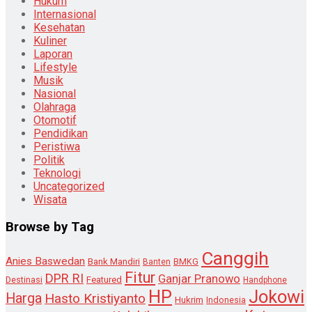
Hukum
Internasional
Kesehatan
Kuliner
Laporan
Lifestyle
Musik
Nasional
Olahraga
Otomotif
Pendidikan
Peristiwa
Politik
Teknologi
Uncategorized
Wisata
Browse by Tag
Canggih
Anies Baswedan
Bank Mandiri
Banten
BMKG
Fitur
DPR RI
Ganjar Pranowo
Destinasi
Featured
Handphone
HP
Jokowi
Harga
Hasto Kristiyanto
Hukrim
Indonesia