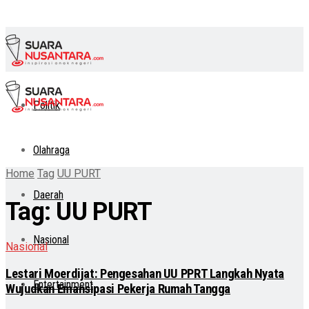
Politik
Olahraga
Home
Tag
UU PURT
Daerah
Tag:
UU PURT
Nasional
Nasional
Lestari Moerdijat: Pengesahan UU PPRT Langkah Nyata
Entertainment
Wujudkan Emansipasi Pekerja Rumah Tangga