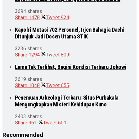
3694 shares
Share
1478
Tweet
924
Kapolri Mutasi 702 Personel, Irjen Bahagia Dachi
Ditunjuk Jadi Dosen Utama STIK
3236 shares
Share
1294
Tweet
809
Lama Tak Terlihat, Begini Kondisi Terbaru Jokowi
2619 shares
Share
1048
Tweet
655
Penemuan Arkeologi Terbaru: Situs Purbakala
Mengungkapkan Misteri Kehidupan Kuno
2403 shares
Share
961
Tweet
601
Recommended