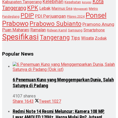
Kota
Kelebihan
Kabupaten Tangerang
Kesehatan
korupsi
KPK
Tangerang
Lebak
Marinus Gea
Metro
Megawati
Ponsel
PDIP
PDI Perjuangan
Pandeglang
Pilpres 2024
Prabowo
Prabowo Subianto
Pramono Anung
Puan Maharani
Ramalan
Smartphone
Samsung
Ridwan Kamil
Spesifikasi
Tangerang
Tips
Wisata
Zodiak
Popular News
6 Penemuan Kuno yang Menggemparkan Dunia, Salah
Satunya di Padang
4107 shares
Share
1643
Tweet
1027
Redmi Note 14 Resmi Meluncur: Kamera 108 MP,
Layar AMOLED 120Hz, Harga Mulai Rp2 Jutaan!