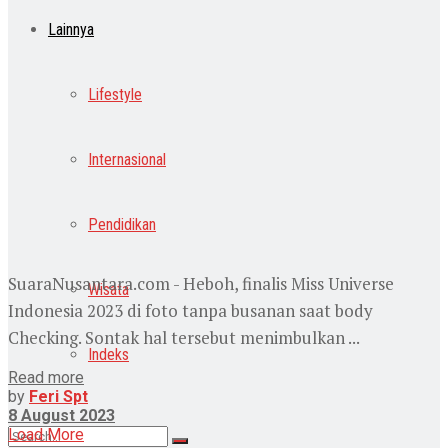
Lainnya
Lifestyle
Internasional
Pendidikan
SuaraNusantara.com - Heboh, finalis Miss Universe
Wisata
Indonesia 2023 di foto tanpa busanan saat body
Checking. Sontak hal tersebut menimbulkan ...
Indeks
Read more
by
Feri Spt
8 August 2023
Load More