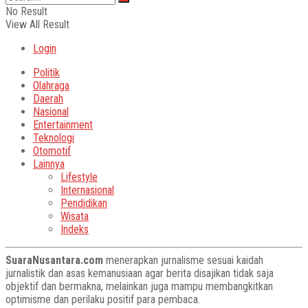
No Result
View All Result
Login
Politik
Olahraga
Daerah
Nasional
Entertainment
Teknologi
Otomotif
Lainnya
Lifestyle
Internasional
Pendidikan
Wisata
Indeks
SuaraNusantara.com
menerapkan jurnalisme sesuai kaidah
jurnalistik dan asas kemanusiaan agar berita disajikan tidak saja
objektif dan bermakna, melainkan juga mampu membangkitkan
optimisme dan perilaku positif para pembaca.