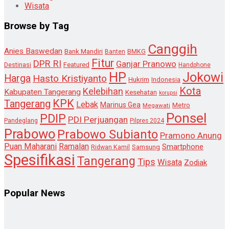
Wisata
Browse by Tag
Canggih
Anies Baswedan
Bank Mandiri
Banten
BMKG
Fitur
DPR RI
Ganjar Pranowo
Destinasi
Featured
Handphone
HP
Jokowi
Harga
Hasto Kristiyanto
Hukrim
Indonesia
Kota
Kelebihan
Kabupaten Tangerang
Kesehatan
korupsi
KPK
Tangerang
Lebak
Marinus Gea
Metro
Megawati
Ponsel
PDIP
PDI Perjuangan
Pandeglang
Pilpres 2024
Prabowo
Prabowo Subianto
Pramono Anung
Puan Maharani
Ramalan
Smartphone
Samsung
Ridwan Kamil
Spesifikasi
Tangerang
Tips
Wisata
Zodiak
Popular News