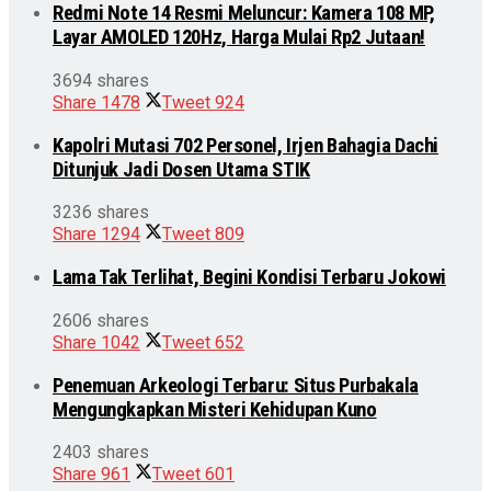
Redmi Note 14 Resmi Meluncur: Kamera 108 MP,
Layar AMOLED 120Hz, Harga Mulai Rp2 Jutaan!
3694 shares
Share
1478
Tweet
924
Kapolri Mutasi 702 Personel, Irjen Bahagia Dachi
Ditunjuk Jadi Dosen Utama STIK
3236 shares
Share
1294
Tweet
809
Lama Tak Terlihat, Begini Kondisi Terbaru Jokowi
2606 shares
Share
1042
Tweet
652
Penemuan Arkeologi Terbaru: Situs Purbakala
Mengungkapkan Misteri Kehidupan Kuno
2403 shares
Share
961
Tweet
601