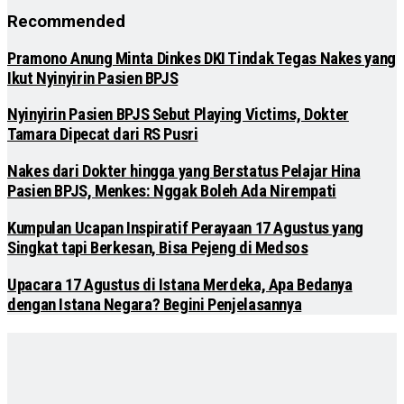
Recommended
Pramono Anung Minta Dinkes DKI Tindak Tegas Nakes yang
Ikut Nyinyirin Pasien BPJS
Nyinyirin Pasien BPJS Sebut Playing Victims, Dokter
Tamara Dipecat dari RS Pusri
Nakes dari Dokter hingga yang Berstatus Pelajar Hina
Pasien BPJS, Menkes: Nggak Boleh Ada Nirempati
Kumpulan Ucapan Inspiratif Perayaan 17 Agustus yang
Singkat tapi Berkesan, Bisa Pejeng di Medsos
Upacara 17 Agustus di Istana Merdeka, Apa Bedanya
dengan Istana Negara? Begini Penjelasannya