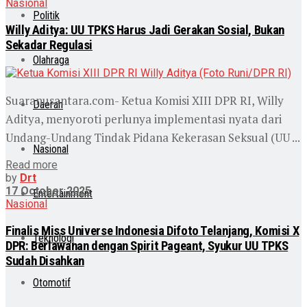
Nasional
Politik
Willy Aditya: UU TPKS Harus Jadi Gerakan Sosial, Bukan
Sekadar Regulasi
Olahraga
Suaranusantara.com- Ketua Komisi XIII DPR RI, Willy
Daerah
Aditya, menyoroti perlunya implementasi nyata dari
Undang-Undang Tindak Pidana Kekerasan Seksual (UU ...
Nasional
Read more
by
Drt
17 October 2025
Entertainment
Nasional
Finalis Miss Universe Indonesia Difoto Telanjang, Komisi X
Teknologi
DPR: Berlawanan dengan Spirit Pageant, Syukur UU TPKS
Sudah Disahkan
Otomotif