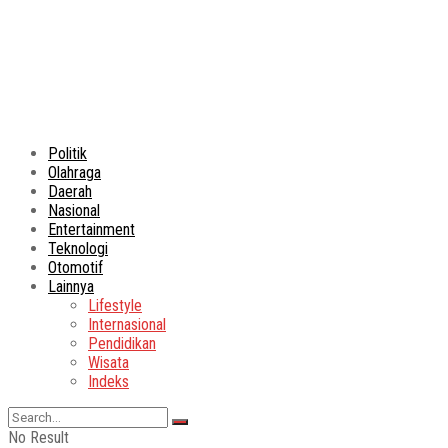
Politik
Olahraga
Daerah
Nasional
Entertainment
Teknologi
Otomotif
Lainnya
Lifestyle
Internasional
Pendidikan
Wisata
Indeks
No Result