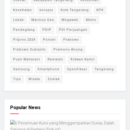
Jokowi
Kabupaten Tangerang
Kelebihan
Kesehatan
korupsi
Kota Tangerang
KPK
Lebak
Marinus Gea
Megawati
Metro
Pandeglang
PDIP
PDI Perjuangan
Pilpres 2024
Ponsel
Prabowo
Prabowo Subianto
Pramono Anung
Puan Maharani
Ramalan
Ridwan Kamil
Samsung
Smartphone
Spesifikasi
Tangerang
Tips
Wisata
Zodiak
Popular News