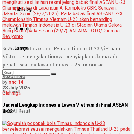
Teknologi
Otomotif
Suaranusantara.com - Pemain timnas U-23 Vietnam
Lainnya
Viktor Le mengaku timnya menyiapkan skema adu
penalti saat melawan timnas U-23 Indonesia ...
Read more
by
snc 14
28 July 2025
No Result
Olahraga
Jadwal Lengkap Indonesia Lawan Vietnam di Final ASEAN
U-23
View All Result