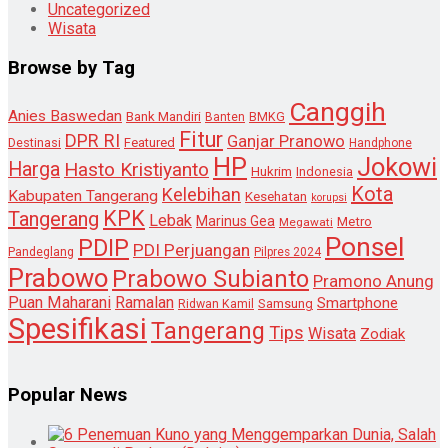
Uncategorized
Wisata
Browse by Tag
Canggih
Anies Baswedan
Bank Mandiri
Banten
BMKG
Fitur
DPR RI
Ganjar Pranowo
Destinasi
Featured
Handphone
HP
Jokowi
Harga
Hasto Kristiyanto
Hukrim
Indonesia
Kota
Kelebihan
Kabupaten Tangerang
Kesehatan
korupsi
KPK
Tangerang
Lebak
Marinus Gea
Metro
Megawati
Ponsel
PDIP
PDI Perjuangan
Pandeglang
Pilpres 2024
Prabowo
Prabowo Subianto
Pramono Anung
Puan Maharani
Ramalan
Smartphone
Samsung
Ridwan Kamil
Spesifikasi
Tangerang
Tips
Wisata
Zodiak
Popular News