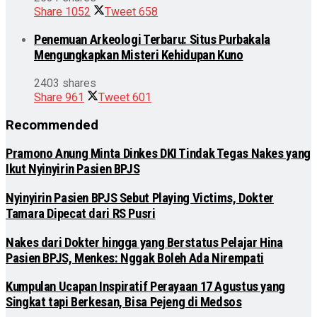
Share
1052
Tweet
658
Penemuan Arkeologi Terbaru: Situs Purbakala
Mengungkapkan Misteri Kehidupan Kuno
2403 shares
Share
961
Tweet
601
Recommended
Pramono Anung Minta Dinkes DKI Tindak Tegas Nakes yang
Ikut Nyinyirin Pasien BPJS
Nyinyirin Pasien BPJS Sebut Playing Victims, Dokter
Tamara Dipecat dari RS Pusri
Nakes dari Dokter hingga yang Berstatus Pelajar Hina
Pasien BPJS, Menkes: Nggak Boleh Ada Nirempati
Kumpulan Ucapan Inspiratif Perayaan 17 Agustus yang
Singkat tapi Berkesan, Bisa Pejeng di Medsos