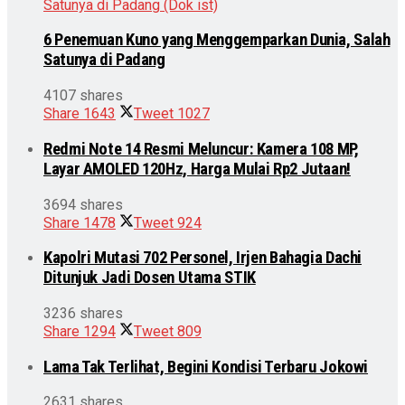
6 Penemuan Kuno yang Menggemparkan Dunia, Salah
Satunya di Padang
4107 shares
Share
1643
Tweet
1027
Redmi Note 14 Resmi Meluncur: Kamera 108 MP,
Layar AMOLED 120Hz, Harga Mulai Rp2 Jutaan!
3694 shares
Share
1478
Tweet
924
Kapolri Mutasi 702 Personel, Irjen Bahagia Dachi
Ditunjuk Jadi Dosen Utama STIK
3236 shares
Share
1294
Tweet
809
Lama Tak Terlihat, Begini Kondisi Terbaru Jokowi
2631 shares