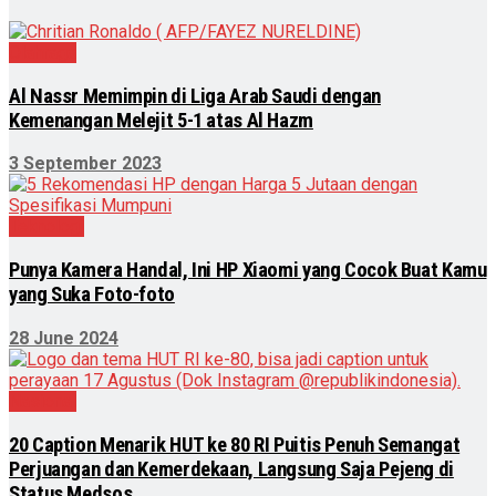
Olahraga
Al Nassr Memimpin di Liga Arab Saudi dengan
Kemenangan Melejit 5-1 atas Al Hazm
3 September 2023
Teknologi
Punya Kamera Handal, Ini HP Xiaomi yang Cocok Buat Kamu
yang Suka Foto-foto
28 June 2024
Nasional
20 Caption Menarik HUT ke 80 RI Puitis Penuh Semangat
Perjuangan dan Kemerdekaan, Langsung Saja Pejeng di
Status Medsos