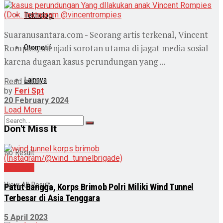
Teknologi
Suaranusantara.com - Seorang artis terkenal, Vincent
Rompies, menjadi sorotan utama di jagat media sosial
Otomotif
karena dugaan kasus perundungan yang ...
Lainnya
Read more
by
Feri Spt
20 February 2024
Load More
Don't Miss It
No Result
Nasional
View All Result
Patut Bangga, Korps Brimob Polri Miliki Wind Tunnel
Terbesar di Asia Tenggara
5 April 2023