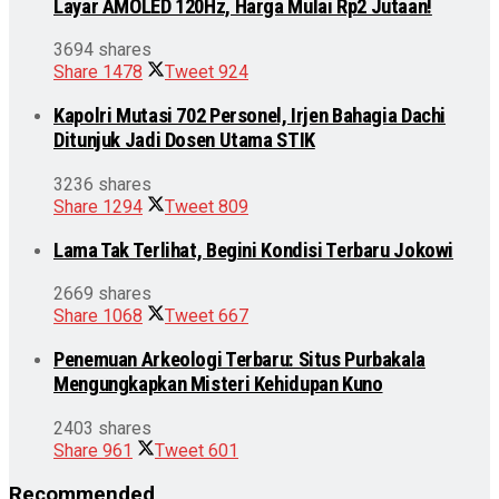
Layar AMOLED 120Hz, Harga Mulai Rp2 Jutaan!
3694 shares
Share
1478
Tweet
924
Kapolri Mutasi 702 Personel, Irjen Bahagia Dachi
Ditunjuk Jadi Dosen Utama STIK
3236 shares
Share
1294
Tweet
809
Lama Tak Terlihat, Begini Kondisi Terbaru Jokowi
2669 shares
Share
1068
Tweet
667
Penemuan Arkeologi Terbaru: Situs Purbakala
Mengungkapkan Misteri Kehidupan Kuno
2403 shares
Share
961
Tweet
601
Recommended