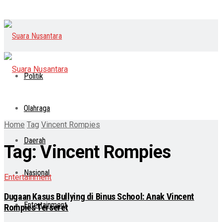
Politik
Olahraga
Home
Tag
Vincent Rompies
Daerah
Tag:
Vincent Rompies
Nasional
Entertainment
Dugaan Kasus Bullying di Binus School: Anak Vincent
Entertainment
Rompies Terseret