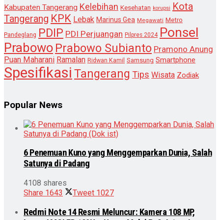
Kota
Kelebihan
Kabupaten Tangerang
Kesehatan
korupsi
KPK
Tangerang
Lebak
Marinus Gea
Metro
Megawati
Ponsel
PDIP
PDI Perjuangan
Pandeglang
Pilpres 2024
Prabowo
Prabowo Subianto
Pramono Anung
Puan Maharani
Ramalan
Smartphone
Samsung
Ridwan Kamil
Spesifikasi
Tangerang
Tips
Wisata
Zodiak
Popular News
6 Penemuan Kuno yang Menggemparkan Dunia, Salah
Satunya di Padang
4108 shares
Share
1643
Tweet
1027
Redmi Note 14 Resmi Meluncur: Kamera 108 MP,