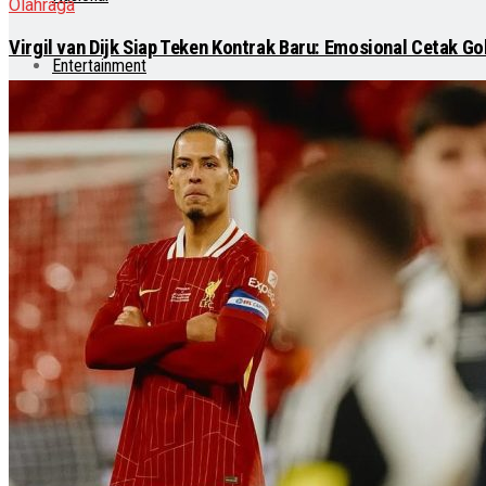
Olahraga
Virgil van Dijk Siap Teken Kontrak Baru: Emosional Cetak Go
Entertainment
Teknologi
Otomotif
Lainnya
Lifestyle
Internasional