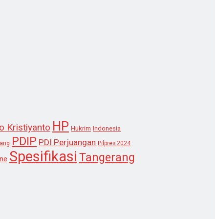
HP
o Kristiyanto
Hukrim
Indonesia
PDIP
PDI Perjuangan
lang
Pilpres 2024
Spesifikasi
Tangerang
ne