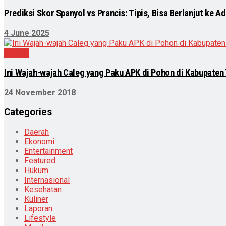
Prediksi Skor Spanyol vs Prancis: Tipis, Bisa Berlanjut ke Ad
4 June 2025
Daerah
Ini Wajah-wajah Caleg yang Paku APK di Pohon di Kabupaten
24 November 2018
Categories
Daerah
Ekonomi
Entertainment
Featured
Hukum
Internasional
Kesehatan
Kuliner
Laporan
Lifestyle