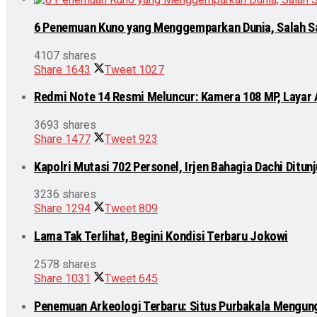
6 Penemuan Kuno yang Menggemparkan Dunia, Salah S
4107 shares
Share
1643
Tweet
1027
Redmi Note 14 Resmi Meluncur: Kamera 108 MP, Layar
3693 shares
Share
1477
Tweet
923
Kapolri Mutasi 702 Personel, Irjen Bahagia Dachi Ditu
3236 shares
Share
1294
Tweet
809
Lama Tak Terlihat, Begini Kondisi Terbaru Jokowi
2578 shares
Share
1031
Tweet
645
Penemuan Arkeologi Terbaru: Situs Purbakala Mengun