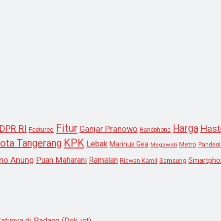
Fitur
Harga
Hast
DPR RI
Ganjar Pranowo
Featured
Handphone
KPK
ota Tangerang
Lebak
Marinus Gea
Metro
Megawati
Pandeg
no Anung
Puan Maharani
Ramalan
Smartpho
Samsung
Ridwan Kamil