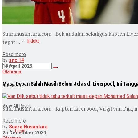
Pendidikan
Wisata
Suaranusantara.com - Bek andalan sekaligus kapten Liver
Indeks
tepat ...
Read more
by
snc 14
15 April 2025
Olahraga
Masa Depan Salah Masih Belum Jelas di Liverpool, Ini Tangga
No Result
View All Result
Suaranusantara.com - Kapten Liverpool, Virgil van Dijk,
Read more
by
Suara Nusantara
Login
25 December 2024