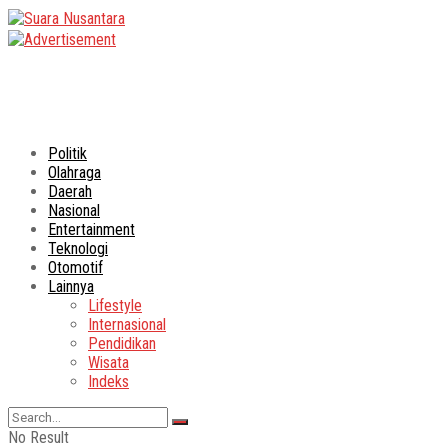
Politik
Olahraga
Daerah
Nasional
Entertainment
Teknologi
Otomotif
Lainnya
Lifestyle
Internasional
Pendidikan
Wisata
Indeks
No Result