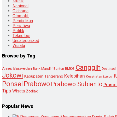
Musik
Nasional
Olahraga
Otomotif
Pendidikan
Peristiwa
Politik
Teknologi
Uncategorized
Wisata
Browse by Tag
Canggih
Anies Baswedan
Bank Mandiri
Destinasi
Banten
BMKG
Jokowi
K
Kelebihan
Kabupaten Tangerang
Kesehatan
korupsi
Ponsel
Prabowo
Prabowo Subianto
Pramo
Tips
Wisata
Zodiak
Popular News