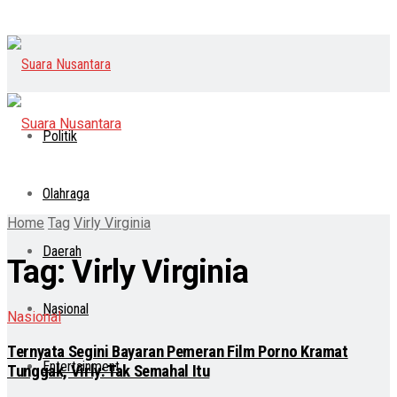
Politik
Olahraga
Home
Tag
Virly Virginia
Daerah
Tag:
Virly Virginia
Nasional
Nasional
Ternyata Segini Bayaran Pemeran Film Porno Kramat
Entertainment
Tunggak, Virly: Tak Semahal Itu