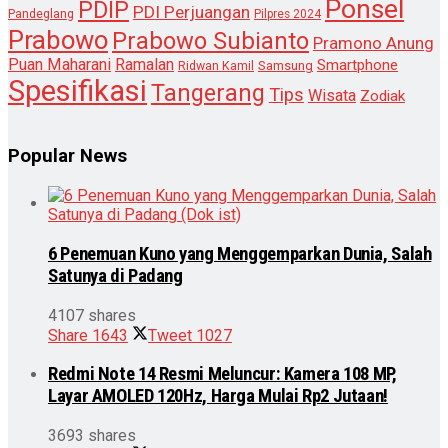
Ponsel
PDIP
PDI Perjuangan
Pandeglang
Pilpres 2024
Prabowo
Prabowo Subianto
Pramono Anung
Puan Maharani
Ramalan
Smartphone
Samsung
Ridwan Kamil
Spesifikasi
Tangerang
Tips
Wisata
Zodiak
Popular News
6 Penemuan Kuno yang Menggemparkan Dunia, Salah
Satunya di Padang
4107 shares
Share
1643
Tweet
1027
Redmi Note 14 Resmi Meluncur: Kamera 108 MP,
Layar AMOLED 120Hz, Harga Mulai Rp2 Jutaan!
3693 shares