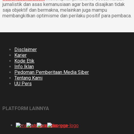
jurnalistik dan asas kemanusiaan agar berita disajikan tidak
saja objektif dan bermakna, melainkan juga mampu
membangkitkan optimisme dan perilaku positif para pembaca.
Disclaimer
Karier
Kode Etik
Info Iklan
Pedoman Pemberitaan Media Siber
Tentang Kami
UU Pers
PLATFORM LAINNYA