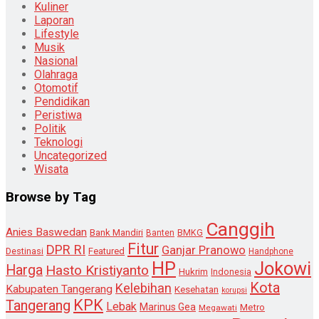
Kuliner
Laporan
Lifestyle
Musik
Nasional
Olahraga
Otomotif
Pendidikan
Peristiwa
Politik
Teknologi
Uncategorized
Wisata
Browse by Tag
Canggih
Anies Baswedan
Bank Mandiri
Banten
BMKG
Fitur
DPR RI
Ganjar Pranowo
Destinasi
Featured
Handphone
HP
Jokowi
Harga
Hasto Kristiyanto
Hukrim
Indonesia
Kota
Kelebihan
Kabupaten Tangerang
Kesehatan
korupsi
KPK
Tangerang
Lebak
Marinus Gea
Metro
Megawati