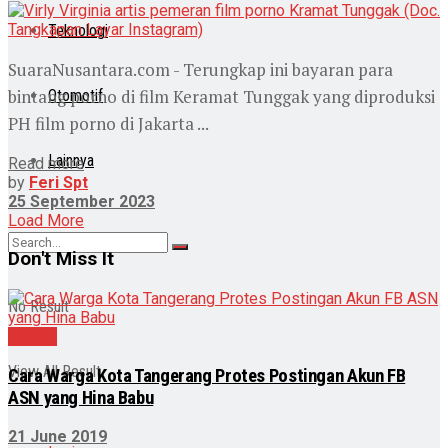
Teknologi
SuaraNusantara.com - Terungkap ini bayaran para
bintang porno di film Keramat Tunggak yang diproduksi
Otomotif
PH film porno di Jakarta ...
Lainnya
Read more
by
Feri Spt
25 September 2023
Load More
Don't Miss It
No Result
Daerah
View All Result
Cara Warga Kota Tangerang Protes Postingan Akun FB
ASN yang Hina Babu
21 June 2019