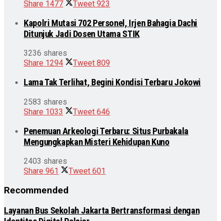
Share
1477
Tweet
923
Kapolri Mutasi 702 Personel, Irjen Bahagia Dachi
Ditunjuk Jadi Dosen Utama STIK
3236 shares
Share
1294
Tweet
809
Lama Tak Terlihat, Begini Kondisi Terbaru Jokowi
2583 shares
Share
1033
Tweet
646
Penemuan Arkeologi Terbaru: Situs Purbakala
Mengungkapkan Misteri Kehidupan Kuno
2403 shares
Share
961
Tweet
601
Recommended
Layanan Bus Sekolah Jakarta Bertransformasi dengan