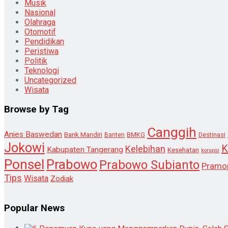
Musik
Nasional
Olahraga
Otomotif
Pendidikan
Peristiwa
Politik
Teknologi
Uncategorized
Wisata
Browse by Tag
Canggih
Anies Baswedan
Bank Mandiri
Destinasi
Banten
BMKG
Jokowi
K
Kelebihan
Kabupaten Tangerang
Kesehatan
korupsi
Ponsel
Prabowo
Prabowo Subianto
Pramo
Tips
Wisata
Zodiak
Popular News