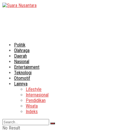
Politik
Olahraga
Daerah
Nasional
Entertainment
Teknologi
Otomotif
Lainnya
Lifestyle
Internasional
Pendidikan
Wisata
Indeks
No Result