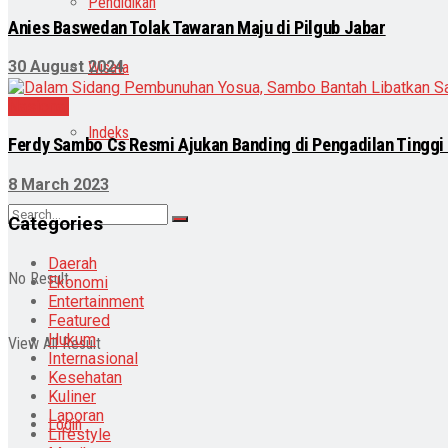
Pendidikan
Anies Baswedan Tolak Tawaran Maju di Pilgub Jabar
30 August 2024
Wisata
Nasional
Indeks
Ferdy Sambo Cs Resmi Ajukan Banding di Pengadilan Tinggi
8 March 2023
Categories
Daerah
No Result
Ekonomi
Entertainment
Featured
Hukum
View All Result
Internasional
Kesehatan
Kuliner
Laporan
Login
Lifestyle