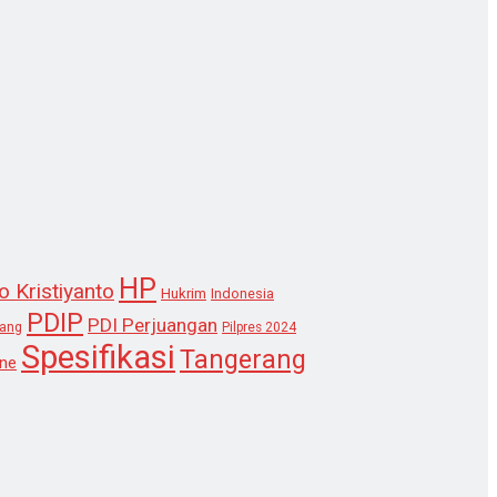
HP
o Kristiyanto
Hukrim
Indonesia
PDIP
PDI Perjuangan
lang
Pilpres 2024
Spesifikasi
Tangerang
ne