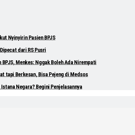
ut Nyinyirin Pasien BPJS
Dipecat dari RS Pusri
en BPJS, Menkes: Nggak Boleh Ada Nirempati
at tapi Berkesan, Bisa Pejeng di Medsos
 Istana Negara? Begini Penjelasannya