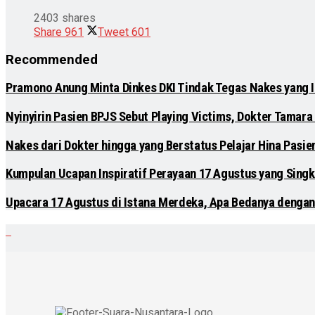
2403 shares
Share
961
Tweet
601
Recommended
Pramono Anung Minta Dinkes DKI Tindak Tegas Nakes yang Ik
Nyinyirin Pasien BPJS Sebut Playing Victims, Dokter Tamara 
Nakes dari Dokter hingga yang Berstatus Pelajar Hina Pasi
Kumpulan Ucapan Inspiratif Perayaan 17 Agustus yang Singk
Upacara 17 Agustus di Istana Merdeka, Apa Bedanya dengan