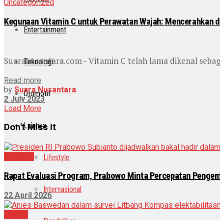
Uncategorized
Kegunaan Vitamin C untuk Perawatan Wajah: Mencerahkan d
Entertainment
Suaranusantara.com - Vitamin C telah lama dikenal sebag
Teknologi
Read more
by
Suara Nusantara
Otomotif
2 July 2023
Load More
Lainnya
Don't Miss It
Nasional
Lifestyle
Rapat Evaluasi Program, Prabowo Minta Percepatan Penge
Internasional
22 April 2026
Daerah