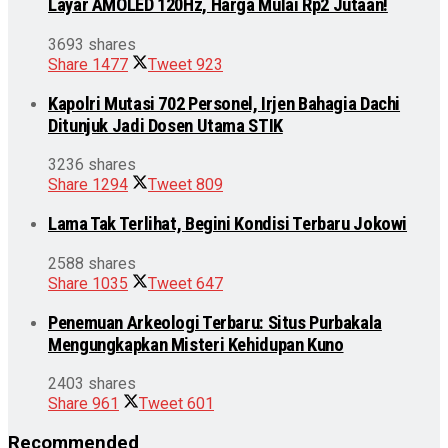
Layar AMOLED 120Hz, Harga Mulai Rp2 Jutaan!
3693 shares
Share
1477
Tweet
923
Kapolri Mutasi 702 Personel, Irjen Bahagia Dachi
Ditunjuk Jadi Dosen Utama STIK
3236 shares
Share
1294
Tweet
809
Lama Tak Terlihat, Begini Kondisi Terbaru Jokowi
2588 shares
Share
1035
Tweet
647
Penemuan Arkeologi Terbaru: Situs Purbakala
Mengungkapkan Misteri Kehidupan Kuno
2403 shares
Share
961
Tweet
601
Recommended