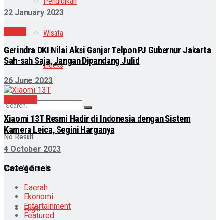
Pendidikan
22 January 2023
Politik
Wisata
Gerindra DKI Nilai Aksi Ganjar Telpon PJ Gubernur Jakarta
Sah-sah Saja, Jangan Dipandang Julid
Indeks
26 June 2023
Teknologi
Xiaomi 13T Resmi Hadir di Indonesia dengan Sistem
Kamera Leica, Segini Harganya
No Result
4 October 2023
Categories
View All Result
Daerah
Ekonomi
Entertainment
Login
Featured