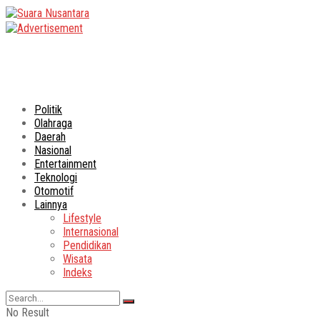
Politik
Olahraga
Daerah
Nasional
Entertainment
Teknologi
Otomotif
Lainnya
Lifestyle
Internasional
Pendidikan
Wisata
Indeks
No Result