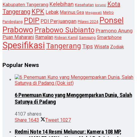
Kota
Kelebihan
Kabupaten Tangerang
Kesehatan
korupsi
KPK
Tangerang
Lebak
Marinus Gea
Metro
Megawati
Ponsel
PDIP
PDI Perjuangan
Pandeglang
Pilpres 2024
Prabowo
Prabowo Subianto
Pramono Anung
Puan Maharani
Ramalan
Smartphone
Samsung
Ridwan Kamil
Spesifikasi
Tangerang
Tips
Wisata
Zodiak
Popular News
6 Penemuan Kuno yang Menggemparkan Dunia, Salah
Satunya di Padang
4107 shares
Share
1643
Tweet
1027
Redmi Note 14 Resmi Meluncur: Kamera 108 MP,