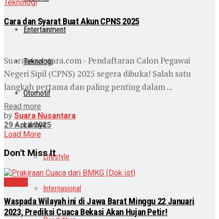
Teknologi
Cara dan Syarat Buat Akun CPNS 2025
Entertainment
Suaranusantara.com - Pendaftaran Calon Pegawai
Teknologi
Negeri Sipil (CPNS) 2025 segera dibuka! Salah satu
langkah pertama dan paling penting dalam ...
Otomotif
Read more
by
Suara Nusantara
29 April 2025
Lainnya
Load More
Don't Miss It
Lifestyle
Daerah
Internasional
Waspada Wilayah ini di Jawa Barat Minggu 22 Januari
2023, Prediksi Cuaca Bekasi Akan Hujan Petir!