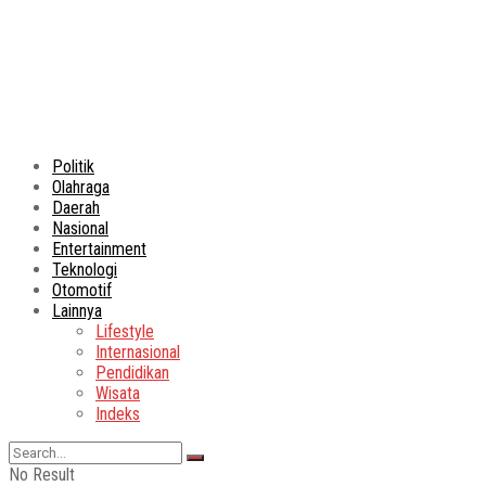
Politik
Olahraga
Daerah
Nasional
Entertainment
Teknologi
Otomotif
Lainnya
Lifestyle
Internasional
Pendidikan
Wisata
Indeks
No Result