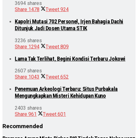
3694 shares
Share
1478
Tweet
924
Kapolri Mutasi 702 Personel, Irjen Bahagia Dachi
Ditunjuk Jadi Dosen Utama STIK
3236 shares
Share
1294
Tweet
809
Lama Tak Terlihat, Begini Kondisi Terbaru Jokowi
2607 shares
Share
1043
Tweet
652
Penemuan Arkeologi Terbaru: Situs Purbakala
Mengungkapkan Misteri Kehidupan Kuno
2403 shares
Share
961
Tweet
601
Recommended