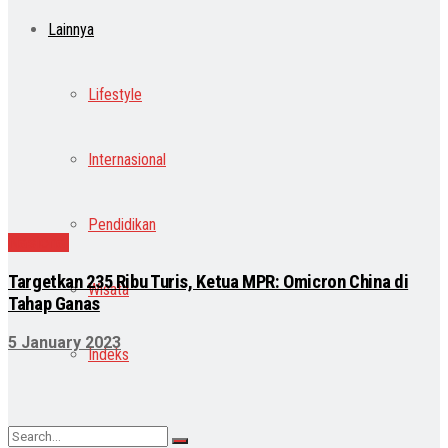
Lainnya
Lifestyle
Internasional
Pendidikan
Nasional
Targetkan 235 Ribu Turis, Ketua MPR: Omicron China di
Wisata
Tahap Ganas
5 January 2023
Indeks