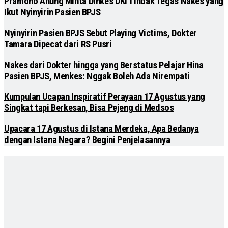
Pramono Anung Minta Dinkes DKI Tindak Tegas Nakes yang
Ikut Nyinyirin Pasien BPJS
Nyinyirin Pasien BPJS Sebut Playing Victims, Dokter
Tamara Dipecat dari RS Pusri
Nakes dari Dokter hingga yang Berstatus Pelajar Hina
Pasien BPJS, Menkes: Nggak Boleh Ada Nirempati
Kumpulan Ucapan Inspiratif Perayaan 17 Agustus yang
Singkat tapi Berkesan, Bisa Pejeng di Medsos
Upacara 17 Agustus di Istana Merdeka, Apa Bedanya
dengan Istana Negara? Begini Penjelasannya