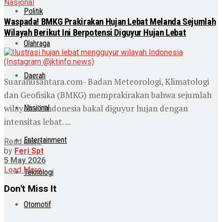
Nasional
Politik
Waspada! BMKG Prakirakan Hujan Lebat Melanda Sejumlah
Wilayah Berikut Ini Berpotensi Diguyur Hujan Lebat
Olahraga
Daerah
Suaranusantara.com- Badan Meteorologi, Klimatologi
dan Geofisika (BMKG) memprakirakan bahwa sejumlah
wilayah di Indonesia bakal diguyur hujan dengan
Nasional
intensitas lebat. ...
Entertainment
Read more
by
Feri Spt
5 May 2026
Load More
Teknologi
Don't Miss It
Otomotif