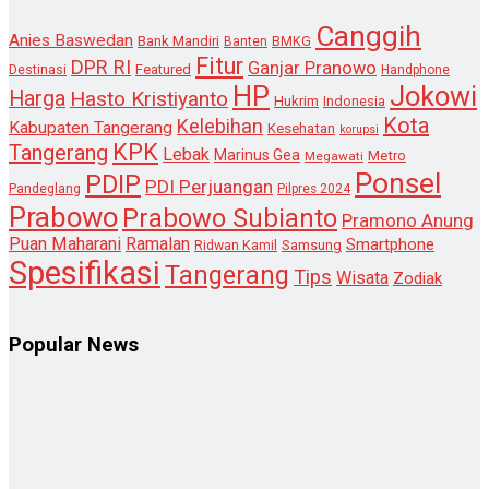
Canggih
Anies Baswedan
Bank Mandiri
Banten
BMKG
Fitur
DPR RI
Ganjar Pranowo
Destinasi
Featured
Handphone
HP
Jokowi
Harga
Hasto Kristiyanto
Hukrim
Indonesia
Kota
Kelebihan
Kabupaten Tangerang
Kesehatan
korupsi
KPK
Tangerang
Lebak
Marinus Gea
Metro
Megawati
Ponsel
PDIP
PDI Perjuangan
Pandeglang
Pilpres 2024
Prabowo
Prabowo Subianto
Pramono Anung
Puan Maharani
Ramalan
Smartphone
Samsung
Ridwan Kamil
Spesifikasi
Tangerang
Tips
Wisata
Zodiak
Popular News