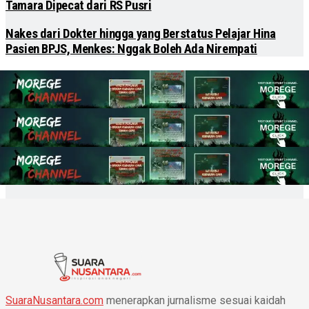
Tamara Dipecat dari RS Pusri
Nakes dari Dokter hingga yang Berstatus Pelajar Hina
Pasien BPJS, Menkes: Nggak Boleh Ada Nirempati
SuaraNusantara.com
menerapkan jurnalisme sesuai kaidah