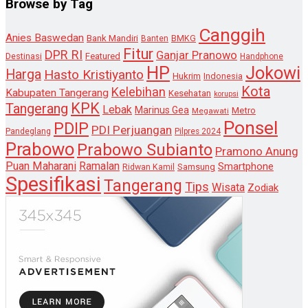
Browse by Tag
Canggih
Anies Baswedan
Bank Mandiri
Banten
BMKG
Fitur
DPR RI
Ganjar Pranowo
Destinasi
Featured
Handphone
HP
Jokowi
Harga
Hasto Kristiyanto
Hukrim
Indonesia
Kota
Kelebihan
Kabupaten Tangerang
Kesehatan
korupsi
KPK
Tangerang
Lebak
Marinus Gea
Metro
Megawati
Ponsel
PDIP
PDI Perjuangan
Pandeglang
Pilpres 2024
Prabowo
Prabowo Subianto
Pramono Anung
Puan Maharani
Ramalan
Smartphone
Samsung
Ridwan Kamil
Spesifikasi
Tangerang
Tips
Wisata
Zodiak