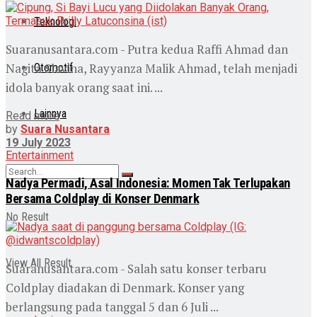
Teknologi
Suaranusantara.com - Putra kedua Raffi Ahmad dan
Nagita Slavina, Rayyanza Malik Ahmad, telah menjadi
Otomotif
idola banyak orang saat ini. ...
Lainnya
Read more
by
Suara Nusantara
19 July 2023
Entertainment
Nadya Permadi, Asal Indonesia: Momen Tak Terlupakan
Bersama Coldplay di Konser Denmark
No Result
View All Result
Suaranusantara.com - Salah satu konser terbaru
Coldplay diadakan di Denmark. Konser yang
berlangsung pada tanggal 5 dan 6 Juli ...