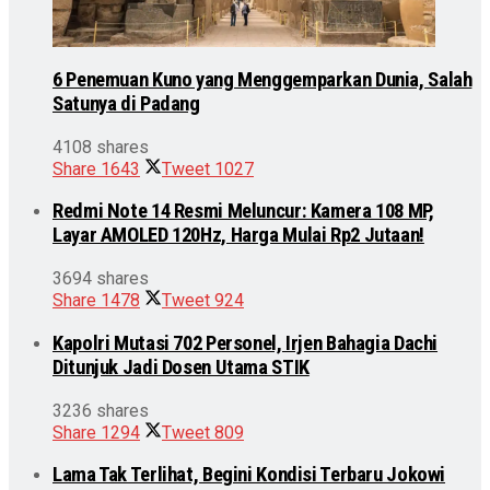
6 Penemuan Kuno yang Menggemparkan Dunia, Salah
Satunya di Padang
4108 shares
Share
1643
Tweet
1027
Redmi Note 14 Resmi Meluncur: Kamera 108 MP,
Layar AMOLED 120Hz, Harga Mulai Rp2 Jutaan!
3694 shares
Share
1478
Tweet
924
Kapolri Mutasi 702 Personel, Irjen Bahagia Dachi
Ditunjuk Jadi Dosen Utama STIK
3236 shares
Share
1294
Tweet
809
Lama Tak Terlihat, Begini Kondisi Terbaru Jokowi