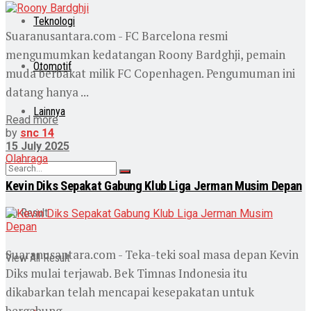
Teknologi
Suaranusantara.com - FC Barcelona resmi
mengumumkan kedatangan Roony Bardghji, pemain
Otomotif
muda berbakat milik FC Copenhagen. Pengumuman ini
datang hanya ...
Lainnya
Read more
by
snc 14
15 July 2025
Olahraga
Kevin Diks Sepakat Gabung Klub Liga Jerman Musim Depan
No Result
Suaranusantara.com - Teka-teki soal masa depan Kevin
View All Result
Diks mulai terjawab. Bek Timnas Indonesia itu
dikabarkan telah mencapai kesepakatan untuk
bergabung ...