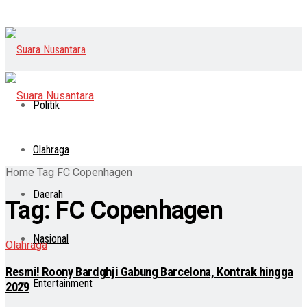
Politik
Olahraga
Home
Tag
FC Copenhagen
Daerah
Tag:
FC Copenhagen
Nasional
Olahraga
Resmi! Roony Bardghji Gabung Barcelona, Kontrak hingga
Entertainment
2029