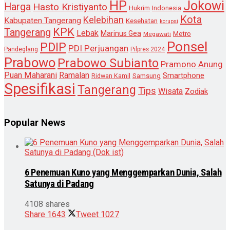
HP
Jokowi
Harga
Hasto Kristiyanto
Hukrim
Indonesia
Kota
Kelebihan
Kabupaten Tangerang
Kesehatan
korupsi
KPK
Tangerang
Lebak
Marinus Gea
Metro
Megawati
Ponsel
PDIP
PDI Perjuangan
Pandeglang
Pilpres 2024
Prabowo
Prabowo Subianto
Pramono Anung
Puan Maharani
Ramalan
Smartphone
Samsung
Ridwan Kamil
Spesifikasi
Tangerang
Tips
Wisata
Zodiak
Popular News
6 Penemuan Kuno yang Menggemparkan Dunia, Salah
Satunya di Padang
4108 shares
Share
1643
Tweet
1027