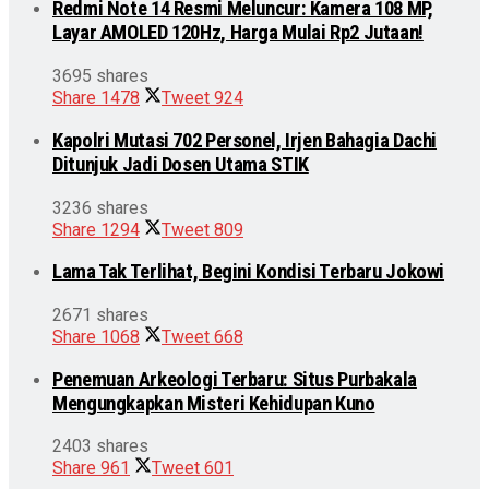
Redmi Note 14 Resmi Meluncur: Kamera 108 MP,
Layar AMOLED 120Hz, Harga Mulai Rp2 Jutaan!
3695 shares
Share
1478
Tweet
924
Kapolri Mutasi 702 Personel, Irjen Bahagia Dachi
Ditunjuk Jadi Dosen Utama STIK
3236 shares
Share
1294
Tweet
809
Lama Tak Terlihat, Begini Kondisi Terbaru Jokowi
2671 shares
Share
1068
Tweet
668
Penemuan Arkeologi Terbaru: Situs Purbakala
Mengungkapkan Misteri Kehidupan Kuno
2403 shares
Share
961
Tweet
601