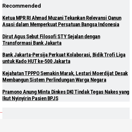
Recommended
Ketua MPR RI Ahmad Muzani Tekankan Relevansi Qanun
Asasi dalam Memperkuat Persatuan Bangsa Indonesia
Dirut Agus Sebut Filosofi STY Sejalan dengan
Transformasi Bank Jakarta
Bank Jakarta-Persija Perkuat Kolaborasi, Bidik Trofi Liga
untuk Kado HUT ke-500 Jakarta
Kejahatan TPPPO Semakin Marak, Lestari Moerdijat Desak
Membangun Sistem Perlindungan Warga Negara
Pramono Anung Minta Dinkes DKI Tindak Tegas Nakes yang
Ikut Nyinyirin Pasien BPJS