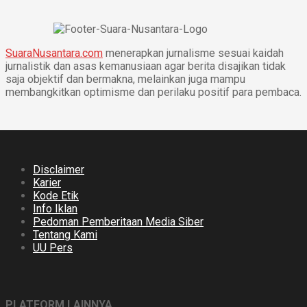
SuaraNusantara.com
menerapkan jurnalisme sesuai kaidah
jurnalistik dan asas kemanusiaan agar berita disajikan tidak
saja objektif dan bermakna, melainkan juga mampu
membangkitkan optimisme dan perilaku positif para pembaca.
Disclaimer
Karier
Kode Etik
Info Iklan
Pedoman Pemberitaan Media Siber
Tentang Kami
UU Pers
PLATFORM LAINNYA