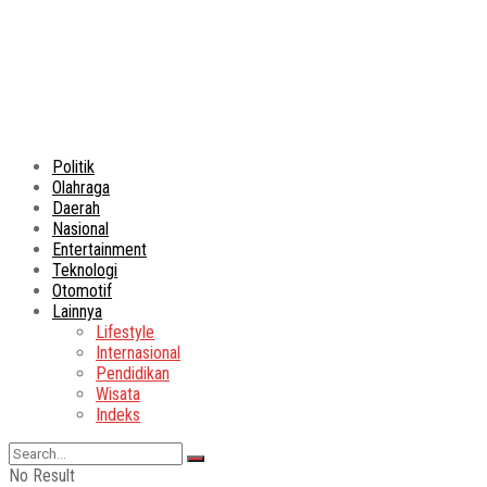
Politik
Olahraga
Daerah
Nasional
Entertainment
Teknologi
Otomotif
Lainnya
Lifestyle
Internasional
Pendidikan
Wisata
Indeks
No Result