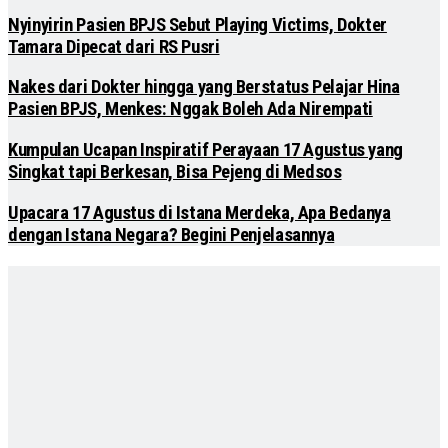
Nyinyirin Pasien BPJS Sebut Playing Victims, Dokter
Tamara Dipecat dari RS Pusri
Nakes dari Dokter hingga yang Berstatus Pelajar Hina
Pasien BPJS, Menkes: Nggak Boleh Ada Nirempati
Kumpulan Ucapan Inspiratif Perayaan 17 Agustus yang
Singkat tapi Berkesan, Bisa Pejeng di Medsos
Upacara 17 Agustus di Istana Merdeka, Apa Bedanya
dengan Istana Negara? Begini Penjelasannya