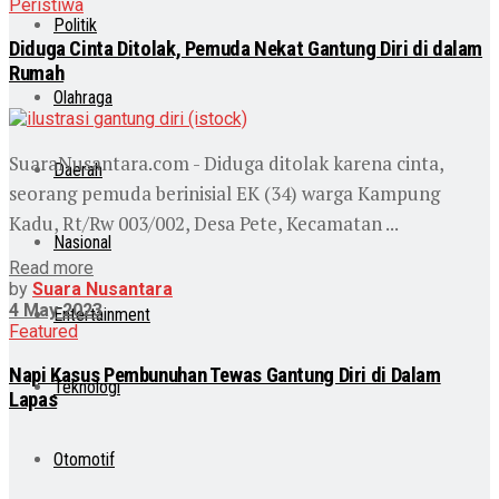
Peristiwa
Politik
Diduga Cinta Ditolak, Pemuda Nekat Gantung Diri di dalam
Rumah
Olahraga
SuaraNusantara.com - Diduga ditolak karena cinta,
Daerah
seorang pemuda berinisial EK (34) warga Kampung
Kadu, Rt/Rw 003/002, Desa Pete, Kecamatan ...
Nasional
Read more
by
Suara Nusantara
4 May 2023
Entertainment
Featured
Napi Kasus Pembunuhan Tewas Gantung Diri di Dalam
Teknologi
Lapas
Otomotif