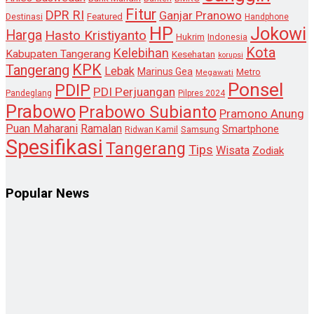
Fitur
DPR RI
Ganjar Pranowo
Destinasi
Featured
Handphone
HP
Jokowi
Harga
Hasto Kristiyanto
Hukrim
Indonesia
Kota
Kelebihan
Kabupaten Tangerang
Kesehatan
korupsi
KPK
Tangerang
Lebak
Marinus Gea
Metro
Megawati
Ponsel
PDIP
PDI Perjuangan
Pandeglang
Pilpres 2024
Prabowo
Prabowo Subianto
Pramono Anung
Puan Maharani
Ramalan
Smartphone
Samsung
Ridwan Kamil
Spesifikasi
Tangerang
Tips
Wisata
Zodiak
Popular News