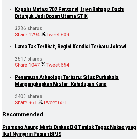
Kapolri Mutasi 702 Personel, Irjen Bahagia Dachi
Ditunjuk Jadi Dosen Utama STIK
3236 shares
Share
1294
Tweet
809
Lama Tak Terlihat, Begini Kondisi Terbaru Jokowi
2617 shares
Share
1047
Tweet
654
Penemuan Arkeologi Terbaru: Situs Purbakala
Mengungkapkan Misteri Kehidupan Kuno
2403 shares
Share
961
Tweet
601
Recommended
Pramono Anung Minta Dinkes DKI Tindak Tegas Nakes yang
Ikut Nyinyirin Pasien BPJS