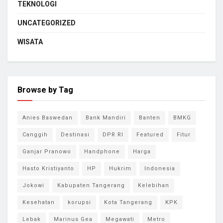
TEKNOLOGI
UNCATEGORIZED
WISATA
Browse by Tag
Anies Baswedan
Bank Mandiri
Banten
BMKG
Canggih
Destinasi
DPR RI
Featured
Fitur
Ganjar Pranowo
Handphone
Harga
Hasto Kristiyanto
HP
Hukrim
Indonesia
Jokowi
Kabupaten Tangerang
Kelebihan
Kesehatan
korupsi
Kota Tangerang
KPK
Lebak
Marinus Gea
Megawati
Metro