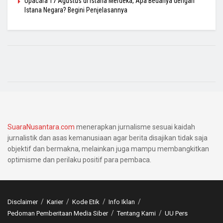
Upacara 17 Agustus di Istana Merdeka, Apa Bedanya dengan
Istana Negara? Begini Penjelasannya
SuaraNusantara.com
menerapkan jurnalisme sesuai kaidah
jurnalistik dan asas kemanusiaan agar berita disajikan tidak saja
objektif dan bermakna, melainkan juga mampu membangkitkan
optimisme dan perilaku positif para pembaca.
Disclaimer
Karier
Kode Etik
Info Iklan
Pedoman Pemberitaan Media Siber
Tentang Kami
UU Pers