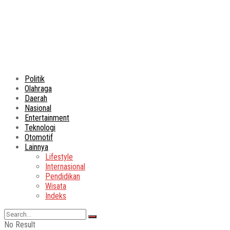
Politik
Olahraga
Daerah
Nasional
Entertainment
Teknologi
Otomotif
Lainnya
Lifestyle
Internasional
Pendidikan
Wisata
Indeks
No Result