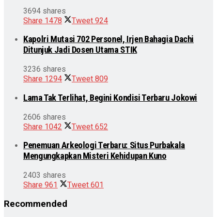
3694 shares
Share
1478
Tweet
924
Kapolri Mutasi 702 Personel, Irjen Bahagia Dachi
Ditunjuk Jadi Dosen Utama STIK
3236 shares
Share
1294
Tweet
809
Lama Tak Terlihat, Begini Kondisi Terbaru Jokowi
2606 shares
Share
1042
Tweet
652
Penemuan Arkeologi Terbaru: Situs Purbakala
Mengungkapkan Misteri Kehidupan Kuno
2403 shares
Share
961
Tweet
601
Recommended