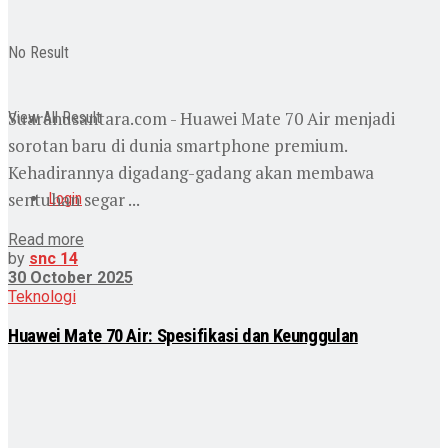
No Result
Suaranusantara.com - Huawei Mate 70 Air menjadi
View All Result
sorotan baru di dunia smartphone premium.
Kehadirannya digadang-gadang akan membawa
sentuhan segar ...
Login
Read more
by
snc 14
30 October 2025
Teknologi
Huawei Mate 70 Air: Spesifikasi dan Keunggulan