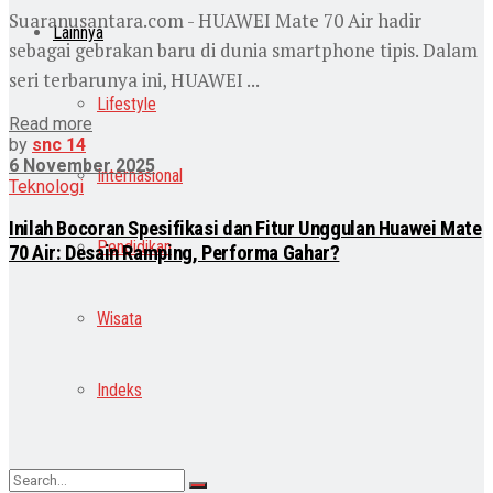
Suaranusantara.com - HUAWEI Mate 70 Air hadir
Lainnya
sebagai gebrakan baru di dunia smartphone tipis. Dalam
seri terbarunya ini, HUAWEI ...
Lifestyle
Read more
by
snc 14
6 November 2025
Internasional
Teknologi
Inilah Bocoran Spesifikasi dan Fitur Unggulan Huawei Mate
Pendidikan
70 Air: Desain Ramping, Performa Gahar?
Wisata
Indeks