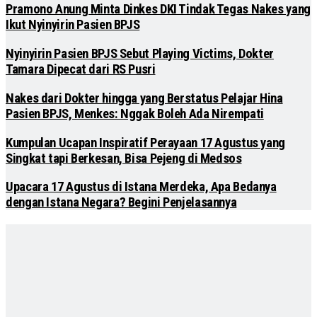
Pramono Anung Minta Dinkes DKI Tindak Tegas Nakes yang
Ikut Nyinyirin Pasien BPJS
Nyinyirin Pasien BPJS Sebut Playing Victims, Dokter
Tamara Dipecat dari RS Pusri
Nakes dari Dokter hingga yang Berstatus Pelajar Hina
Pasien BPJS, Menkes: Nggak Boleh Ada Nirempati
Kumpulan Ucapan Inspiratif Perayaan 17 Agustus yang
Singkat tapi Berkesan, Bisa Pejeng di Medsos
Upacara 17 Agustus di Istana Merdeka, Apa Bedanya
dengan Istana Negara? Begini Penjelasannya