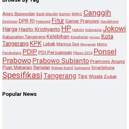
Canggih
Anies Baswedan
Bank Mandiri
Banten
BMKG
Fitur
DPR RI
Ganjar Pranowo
Destinasi
Featured
Handphone
HP
Jokowi
Harga
Hasto Kristiyanto
Hukrim
Indonesia
Kota
Kelebihan
Kabupaten Tangerang
Kesehatan
korupsi
KPK
Tangerang
Lebak
Marinus Gea
Metro
Megawati
Ponsel
PDIP
PDI Perjuangan
Pandeglang
Pilpres 2024
Prabowo
Prabowo Subianto
Pramono Anung
Puan Maharani
Ramalan
Smartphone
Samsung
Ridwan Kamil
Spesifikasi
Tangerang
Tips
Wisata
Zodiak
Popular News