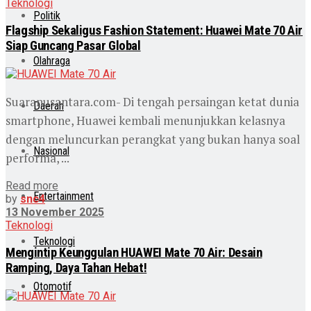
Teknologi
Politik
Flagship Sekaligus Fashion Statement: Huawei Mate 70 Air
Siap Guncang Pasar Global
Olahraga
Suaranusantara.com- Di tengah persaingan ketat dunia
Daerah
smartphone, Huawei kembali menunjukkan kelasnya
dengan meluncurkan perangkat yang bukan hanya soal
Nasional
performa, ...
Read more
Entertainment
by
snc4
13 November 2025
Teknologi
Teknologi
Mengintip Keunggulan HUAWEI Mate 70 Air: Desain
Ramping, Daya Tahan Hebat!
Otomotif