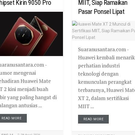
hipset Kirin 9050 Pro
MIIT, Siap Ramaikan
Pasar Ponsel Lipat
Suaranusantara.com -
Huawei kembali menarik
uaranusantara.com -
perhatian industri
umor mengenai
teknologi dengan
ehadiran Huawei Mate
kemunculan perangkat
T 2 kini menjadi buah
terbarunya, Huawei Mat
ibir yang paling hangat di
XT 2, dalam sertifikasi
alangan antusias ...
MIIT ...
READ MORE
READ MORE