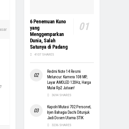
6 Penemuan Kuno
yang
Menggemparkan
Dunia, Salah
Satunya di Padang
4107 SHARES
Redmi Note 14 Resmi
Meluncur: Kamera 108 MP,
Layar AMOLED 120Hz, Harga
e
Mulai Rp2 Jutaan!
3694 SHARES
Kapolri Mutasi 702 Personel,
Irjen Bahagia Dachi Ditunjuk
Jadi Dosen Utama STIK
3236 SHARES