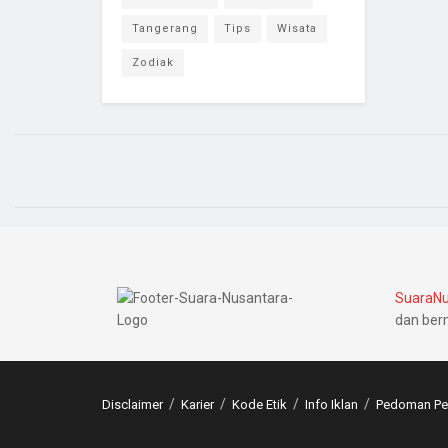
Tangerang
Tips
Wisata
Zodiak
SuaraNu
dan ber
Disclaimer
Karier
Kode Etik
Info Iklan
Pedoman Pem