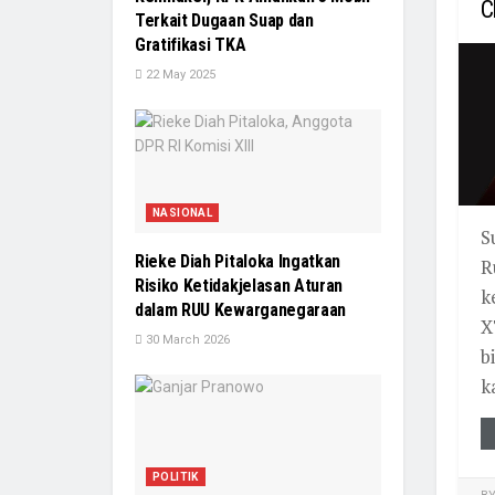
C
Terkait Dugaan Suap dan
Gratifikasi TKA
22 May 2025
NASIONAL
S
Rieke Diah Pitaloka Ingatkan
R
Risiko Ketidakjelasan Aturan
k
dalam RUU Kewarganegaraan
X
30 March 2026
b
k
POLITIK