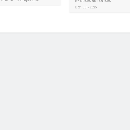
Y
SNC 14
28 April 2026
BY
SUARA NUSANTARA
21 July 2025