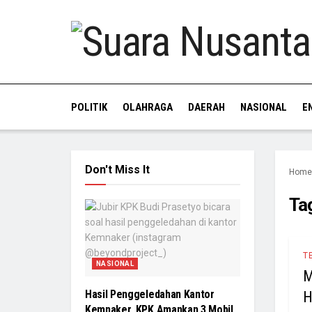
POLITIK
OLAHRAGA
DAERAH
NASIONAL
E
Don't Miss It
Home
Ta
T
NASIONAL
M
Hasil Penggeledahan Kantor
H
Kemnaker, KPK Amankan 3 Mobil