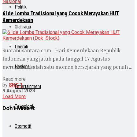
Nasional
Politik
6 Ide Lomba Tradisional yang Cocok Merayakan HUT
Kemerdekaan
Olahraga
Daerah
Suaranusantara.com - Hari Kemerdekaan Republik
Indonesia yang jatuh pada tanggal 17 Agustus
merupakan salah satu momen bersejarah yang penuh ...
Nasional
Read more
by
SNC 1
Entertainment
9 August 2023
Load More
Teknologi
Don't Miss It
Otomotif