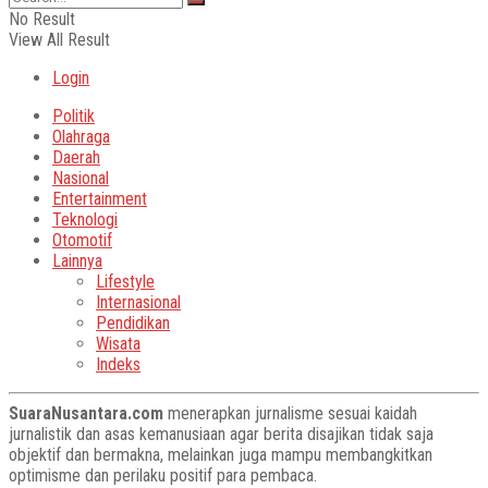
No Result
View All Result
Login
Politik
Olahraga
Daerah
Nasional
Entertainment
Teknologi
Otomotif
Lainnya
Lifestyle
Internasional
Pendidikan
Wisata
Indeks
SuaraNusantara.com
menerapkan jurnalisme sesuai kaidah
jurnalistik dan asas kemanusiaan agar berita disajikan tidak saja
objektif dan bermakna, melainkan juga mampu membangkitkan
optimisme dan perilaku positif para pembaca.