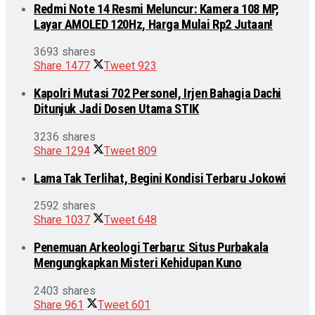
Redmi Note 14 Resmi Meluncur: Kamera 108 MP,
Layar AMOLED 120Hz, Harga Mulai Rp2 Jutaan!
3693 shares
Share
1477
Tweet
923
Kapolri Mutasi 702 Personel, Irjen Bahagia Dachi
Ditunjuk Jadi Dosen Utama STIK
3236 shares
Share
1294
Tweet
809
Lama Tak Terlihat, Begini Kondisi Terbaru Jokowi
2592 shares
Share
1037
Tweet
648
Penemuan Arkeologi Terbaru: Situs Purbakala
Mengungkapkan Misteri Kehidupan Kuno
2403 shares
Share
961
Tweet
601