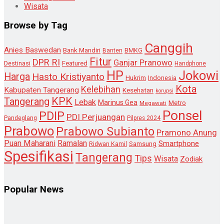
Wisata
Browse by Tag
Canggih
Anies Baswedan
Bank Mandiri
Banten
BMKG
Fitur
DPR RI
Ganjar Pranowo
Destinasi
Featured
Handphone
HP
Jokowi
Harga
Hasto Kristiyanto
Hukrim
Indonesia
Kota
Kelebihan
Kabupaten Tangerang
Kesehatan
korupsi
KPK
Tangerang
Lebak
Marinus Gea
Metro
Megawati
Ponsel
PDIP
PDI Perjuangan
Pandeglang
Pilpres 2024
Prabowo
Prabowo Subianto
Pramono Anung
Puan Maharani
Ramalan
Smartphone
Samsung
Ridwan Kamil
Spesifikasi
Tangerang
Tips
Wisata
Zodiak
Popular News