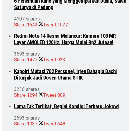
6 Penemuan Kuno yang Menggemparkan Dunia, Salah
Satunya di Padang
4107 shares
Share
1643
Tweet
1027
Redmi Note 14 Resmi Meluncur: Kamera 108 MP,
Layar AMOLED 120Hz, Harga Mulai Rp2 Jutaan!
3693 shares
Share
1477
Tweet
923
Kapolri Mutasi 702 Personel, Irjen Bahagia Dachi
Ditunjuk Jadi Dosen Utama STIK
3236 shares
Share
1294
Tweet
809
Lama Tak Terlihat, Begini Kondisi Terbaru Jokowi
2593 shares
Share
1037
Tweet
648