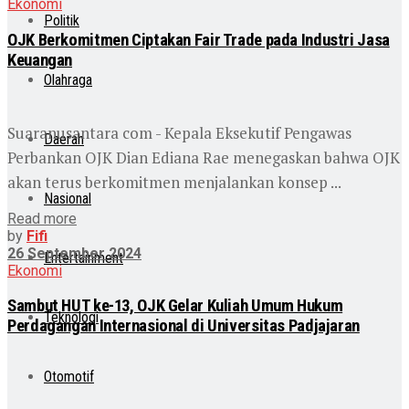
Ekonomi
Politik
OJK Berkomitmen Ciptakan Fair Trade pada Industri Jasa
Keuangan
Olahraga
Suaranusantara com - Kepala Eksekutif Pengawas
Daerah
Perbankan OJK Dian Ediana Rae menegaskan bahwa OJK
akan terus berkomitmen menjalankan konsep ...
Nasional
Read more
by
Fifi
26 September 2024
Entertainment
Ekonomi
Sambut HUT ke-13, OJK Gelar Kuliah Umum Hukum
Teknologi
Perdagangan Internasional di Universitas Padjajaran
Otomotif