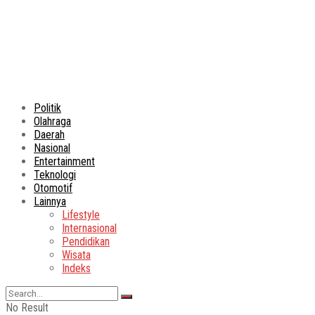
Politik
Olahraga
Daerah
Nasional
Entertainment
Teknologi
Otomotif
Lainnya
Lifestyle
Internasional
Pendidikan
Wisata
Indeks
No Result