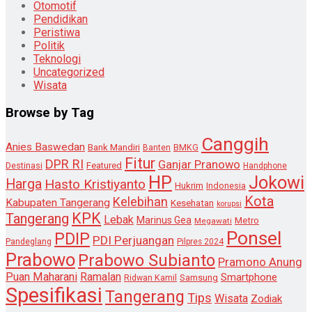
Otomotif
Pendidikan
Peristiwa
Politik
Teknologi
Uncategorized
Wisata
Browse by Tag
Canggih
Anies Baswedan
Bank Mandiri
Banten
BMKG
Fitur
DPR RI
Ganjar Pranowo
Destinasi
Featured
Handphone
HP
Jokowi
Harga
Hasto Kristiyanto
Hukrim
Indonesia
Kota
Kelebihan
Kabupaten Tangerang
Kesehatan
korupsi
KPK
Tangerang
Lebak
Marinus Gea
Metro
Megawati
Ponsel
PDIP
PDI Perjuangan
Pandeglang
Pilpres 2024
Prabowo
Prabowo Subianto
Pramono Anung
Puan Maharani
Ramalan
Smartphone
Samsung
Ridwan Kamil
Spesifikasi
Tangerang
Tips
Wisata
Zodiak