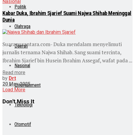
Nasional
Politik
Kabar Duka, Ibrahim Sjarief Suami Najwa Shihab Meninggal
Dunia
Olahraga
Suaranusantara.com- Duka mendalam menyelimuti
Daerah
jurnalis ternama Najwa Shihab. Sang suami tercinta,
Ibrahim Sjarief bin Husein Ibrahim Assegaf, wafat pada ...
Nasional
Read more
by
Drt
20 May 2025
Entertainment
Load More
Don't Miss It
Teknologi
Otomotif