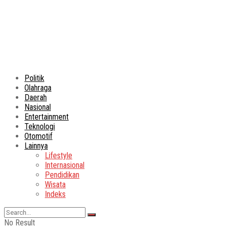
Politik
Olahraga
Daerah
Nasional
Entertainment
Teknologi
Otomotif
Lainnya
Lifestyle
Internasional
Pendidikan
Wisata
Indeks
No Result