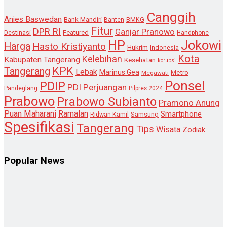
Canggih
Anies Baswedan
Bank Mandiri
Banten
BMKG
Fitur
DPR RI
Ganjar Pranowo
Destinasi
Featured
Handphone
HP
Jokowi
Harga
Hasto Kristiyanto
Hukrim
Indonesia
Kota
Kelebihan
Kabupaten Tangerang
Kesehatan
korupsi
KPK
Tangerang
Lebak
Marinus Gea
Metro
Megawati
Ponsel
PDIP
PDI Perjuangan
Pandeglang
Pilpres 2024
Prabowo
Prabowo Subianto
Pramono Anung
Puan Maharani
Ramalan
Smartphone
Samsung
Ridwan Kamil
Spesifikasi
Tangerang
Tips
Wisata
Zodiak
Popular News