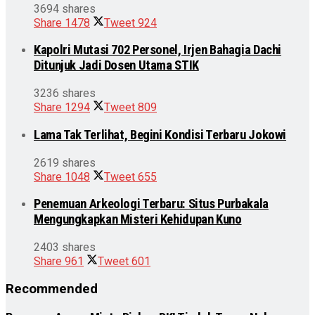
3694 shares
Share
1478
Tweet
924
Kapolri Mutasi 702 Personel, Irjen Bahagia Dachi
Ditunjuk Jadi Dosen Utama STIK
3236 shares
Share
1294
Tweet
809
Lama Tak Terlihat, Begini Kondisi Terbaru Jokowi
2619 shares
Share
1048
Tweet
655
Penemuan Arkeologi Terbaru: Situs Purbakala
Mengungkapkan Misteri Kehidupan Kuno
2403 shares
Share
961
Tweet
601
Recommended