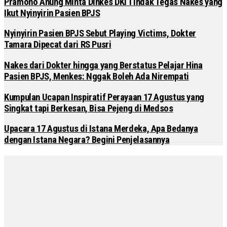
Pramono Anung Minta Dinkes DKI Tindak Tegas Nakes yang
Ikut Nyinyirin Pasien BPJS
Nyinyirin Pasien BPJS Sebut Playing Victims, Dokter
Tamara Dipecat dari RS Pusri
Nakes dari Dokter hingga yang Berstatus Pelajar Hina
Pasien BPJS, Menkes: Nggak Boleh Ada Nirempati
Kumpulan Ucapan Inspiratif Perayaan 17 Agustus yang
Singkat tapi Berkesan, Bisa Pejeng di Medsos
Upacara 17 Agustus di Istana Merdeka, Apa Bedanya
dengan Istana Negara? Begini Penjelasannya