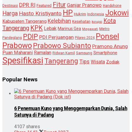
Fitur
DPR RI
Ganjar Pranowo
Destinasi
Featured
Handphone
HP
Jokowi
Harga
Hasto Kristiyanto
Hukrim
Indonesia
Kota
Kelebihan
Kabupaten Tangerang
Kesehatan
korupsi
KPK
Tangerang
Lebak
Marinus Gea
Metro
Megawati
Ponsel
PDIP
PDI Perjuangan
Pandeglang
Pilpres 2024
Prabowo
Prabowo Subianto
Pramono Anung
Puan Maharani
Ramalan
Smartphone
Samsung
Ridwan Kamil
Spesifikasi
Tangerang
Tips
Wisata
Zodiak
Popular News
6 Penemuan Kuno yang Menggemparkan Dunia, Salah
Satunya di Padang
4107 shares