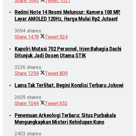
Share
1643
Tweet
1027
Redmi Note 14 Resmi Meluncur: Kamera 108 MP,
Layar AMOLED 120Hz, Harga Mulai Rp2 Jutaan!
3694 shares
Share
1478
Tweet
924
Kapolri Mutasi 702 Personel, Irjen Bahagia Dachi
Ditunjuk Jadi Dosen Utama STIK
3236 shares
Share
1294
Tweet
809
Lama Tak Terlihat, Begini Kondisi Terbaru Jokowi
2609 shares
Share
1044
Tweet
652
Penemuan Arkeologi Terbaru: Situs Purbakala
Mengungkapkan Misteri Kehidupan Kuno
2403 shares