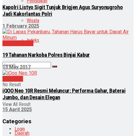
Pendidikan
Kapolri Listyo Sigit Tunjuk Brigjen Agus Suryonugroho
Jadi Kakorlantas Polri
Wisata
1 February 2025
Indeks
Uncategorized
19 Tahanan Narkoba Polres Binjai Kabur
13 May 2017
Teknologi
No Result
iQOO Neo 10R Resmi Meluncur: Performa Gahar, Baterai
Jumbo, dan Desain Elegan
View All Result
15 April 2025
Categories
Login
Daerah