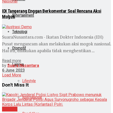
Nasional
IDI Tangerang Enggan Berkomentar Soal Rencana Aksi
Entertainment
Mogok
Teknologi
SuaraNusantara.com - Ikatan Dokter Indonesia (IDI)
Pusat mengancam akan melakukan aksi mogok nasional.
Otomotif
Hal itu, dilakukan apabila tidak menghentikan ...
Read more
Lainnya
by
Suara Nusantara
6 June 2023
Load More
Lifestyle
Don't Miss It
Internasional
Nasional