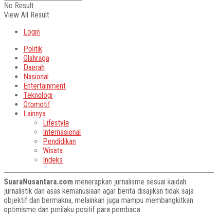
No Result
View All Result
Login
Politik
Olahraga
Daerah
Nasional
Entertainment
Teknologi
Otomotif
Lainnya
Lifestyle
Internasional
Pendidikan
Wisata
Indeks
SuaraNusantara.com
menerapkan jurnalisme sesuai kaidah
jurnalistik dan asas kemanusiaan agar berita disajikan tidak saja
objektif dan bermakna, melainkan juga mampu membangkitkan
optimisme dan perilaku positif para pembaca.