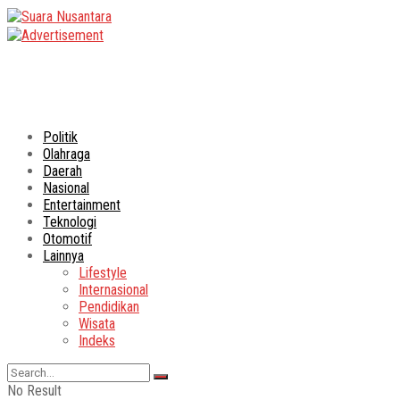
Politik
Olahraga
Daerah
Nasional
Entertainment
Teknologi
Otomotif
Lainnya
Lifestyle
Internasional
Pendidikan
Wisata
Indeks
No Result