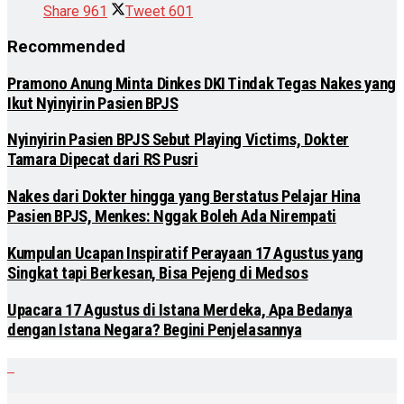
Share
961
Tweet
601
Recommended
Pramono Anung Minta Dinkes DKI Tindak Tegas Nakes yang
Ikut Nyinyirin Pasien BPJS
Nyinyirin Pasien BPJS Sebut Playing Victims, Dokter
Tamara Dipecat dari RS Pusri
Nakes dari Dokter hingga yang Berstatus Pelajar Hina
Pasien BPJS, Menkes: Nggak Boleh Ada Nirempati
Kumpulan Ucapan Inspiratif Perayaan 17 Agustus yang
Singkat tapi Berkesan, Bisa Pejeng di Medsos
Upacara 17 Agustus di Istana Merdeka, Apa Bedanya
dengan Istana Negara? Begini Penjelasannya