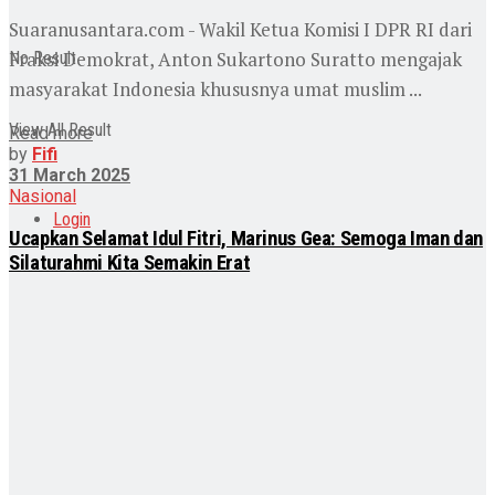
Suaranusantara.com - Wakil Ketua Komisi I DPR RI dari
Fraksi Demokrat, Anton Sukartono Suratto mengajak
No Result
masyarakat Indonesia khususnya umat muslim ...
View All Result
Read more
by
Fifi
31 March 2025
Nasional
Login
Ucapkan Selamat Idul Fitri, Marinus Gea: Semoga Iman dan
Silaturahmi Kita Semakin Erat