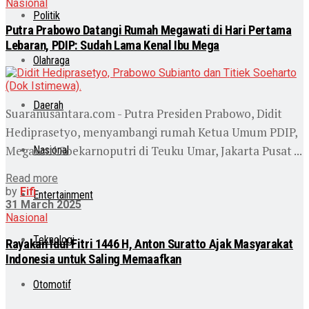
Nasional
Politik
Putra Prabowo Datangi Rumah Megawati di Hari Pertama
Lebaran, PDIP: Sudah Lama Kenal Ibu Mega
Olahraga
Daerah
Suaranusantara.com - Putra Presiden Prabowo, Didit
Hediprasetyo, menyambangi rumah Ketua Umum PDIP,
Megawati Soekarnoputri di Teuku Umar, Jakarta Pusat ...
Nasional
Read more
by
Fifi
Entertainment
31 March 2025
Nasional
Teknologi
Rayakan Idul Fitri 1446 H, Anton Suratto Ajak Masyarakat
Indonesia untuk Saling Memaafkan
Otomotif