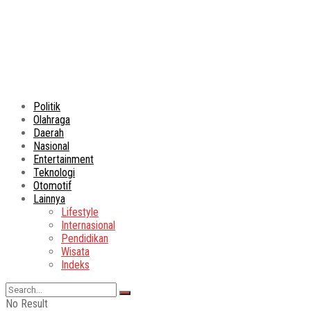
Politik
Olahraga
Daerah
Nasional
Entertainment
Teknologi
Otomotif
Lainnya
Lifestyle
Internasional
Pendidikan
Wisata
Indeks
No Result