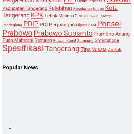
Harga
Hasto Kristiyanto
Hukrim
Indonesia
Kota
Kelebihan
Kabupaten Tangerang
Kesehatan
korupsi
KPK
Tangerang
Lebak
Marinus Gea
Metro
Megawati
Ponsel
PDIP
PDI Perjuangan
Pandeglang
Pilpres 2024
Prabowo
Prabowo Subianto
Pramono Anung
Puan Maharani
Ramalan
Smartphone
Samsung
Ridwan Kamil
Spesifikasi
Tangerang
Tips
Wisata
Zodiak
Popular News