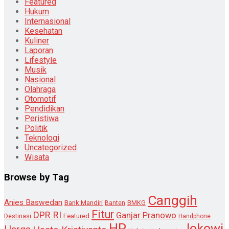
Featured
Hukum
Internasional
Kesehatan
Kuliner
Laporan
Lifestyle
Musik
Nasional
Olahraga
Otomotif
Pendidikan
Peristiwa
Politik
Teknologi
Uncategorized
Wisata
Browse by Tag
Canggih
Anies Baswedan
Bank Mandiri
Banten
BMKG
Fitur
DPR RI
Ganjar Pranowo
Destinasi
Featured
Handphone
HP
Jokowi