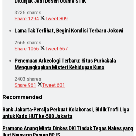
Ditunjuk Jadi Dosen Utama STIK
3236 shares
Share
1294
Tweet
809
Lama Tak Terlihat, Begini Kondisi Terbaru Jokowi
2666 shares
Share
1066
Tweet
667
Penemuan Arkeologi Terbaru: Situs Purbakala
Mengungkapkan Misteri Kehidupan Kuno
2403 shares
Share
961
Tweet
601
Recommended
Bank Jakarta-Persija Perkuat Kolaborasi, Bidik Trofi Liga
untuk Kado HUT ke-500 Jakarta
Pramono Anung Minta Dinkes DKI Tindak Tegas Nakes yang
Ikut Nyinyirin Pasien BPJS