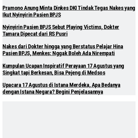
Pramono Anung Minta Dinkes DKI Tindak Tegas Nakes yang
Ikut Nyinyirin Pasien BPJS
Nyinyirin Pasien BPJS Sebut Playing Victims, Dokter
Tamara Dipecat dari RS Pusri
Nakes dari Dokter hingga yang Berstatus Pelajar Hina
Pasien BPJS, Menkes: Nggak Boleh Ada Nirempati
Kumpulan Ucapan Inspiratif Perayaan 17 Agustus yang
Singkat tapi Berkesan, Bisa Pejeng di Medsos
Upacara 17 Agustus di Istana Merdeka, Apa Bedanya
dengan Istana Negara? Begini Penjelasannya