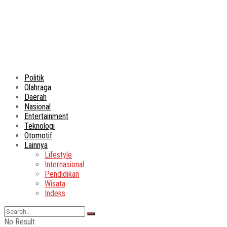
Politik
Olahraga
Daerah
Nasional
Entertainment
Teknologi
Otomotif
Lainnya
Lifestyle
Internasional
Pendidikan
Wisata
Indeks
No Result