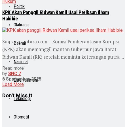
Hukum
Politik
KPK Akan Panggil Ridwan Kamil Usai Periksan Ilham
Habibie
Olahraga
Suaranusantara.com - Komisi Pemberantasan Korupsi
Daerah
(KPK) akan memanggil mantan Gubernur Jawa Barat
Ridwan Kamil (RK) setelah meminta keterangan putra ...
Nasional
Read more
by
SNC 7
6 September 2025
Entertainment
Load More
Don't Miss It
Teknologi
Otomotif