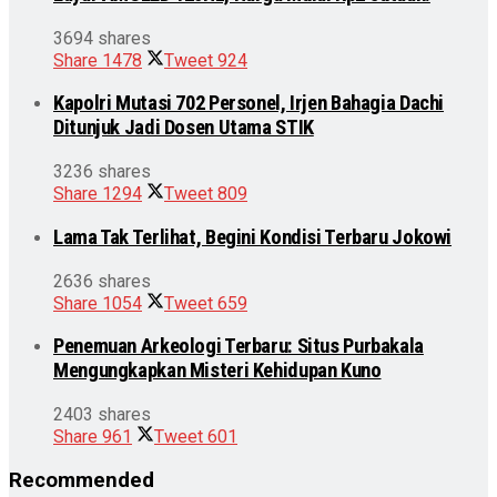
3694 shares
Share
1478
Tweet
924
Kapolri Mutasi 702 Personel, Irjen Bahagia Dachi
Ditunjuk Jadi Dosen Utama STIK
3236 shares
Share
1294
Tweet
809
Lama Tak Terlihat, Begini Kondisi Terbaru Jokowi
2636 shares
Share
1054
Tweet
659
Penemuan Arkeologi Terbaru: Situs Purbakala
Mengungkapkan Misteri Kehidupan Kuno
2403 shares
Share
961
Tweet
601
Recommended