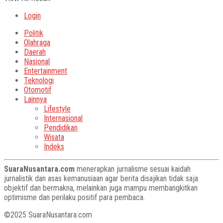
Login
Politik
Olahraga
Daerah
Nasional
Entertainment
Teknologi
Otomotif
Lainnya
Lifestyle
Internasional
Pendidikan
Wisata
Indeks
SuaraNusantara.com
menerapkan jurnalisme sesuai kaidah
jurnalistik dan asas kemanusiaan agar berita disajikan tidak saja
objektif dan bermakna, melainkan juga mampu membangkitkan
optimisme dan perilaku positif para pembaca.
©2025 SuaraNusantara.com