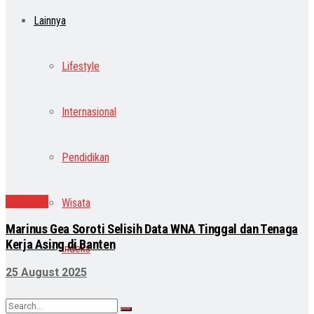
Lainnya
Lifestyle
Internasional
Pendidikan
Nasional
Wisata
Marinus Gea Soroti Selisih Data WNA Tinggal dan Tenaga
Kerja Asing di Banten
Indeks
25 August 2025