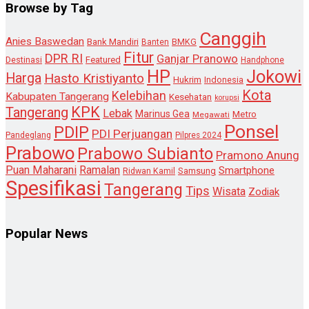
Browse by Tag
Canggih
Anies Baswedan
Bank Mandiri
Banten
BMKG
Fitur
DPR RI
Ganjar Pranowo
Destinasi
Featured
Handphone
HP
Jokowi
Harga
Hasto Kristiyanto
Hukrim
Indonesia
Kota
Kelebihan
Kabupaten Tangerang
Kesehatan
korupsi
KPK
Tangerang
Lebak
Marinus Gea
Metro
Megawati
Ponsel
PDIP
PDI Perjuangan
Pandeglang
Pilpres 2024
Prabowo
Prabowo Subianto
Pramono Anung
Puan Maharani
Ramalan
Smartphone
Samsung
Ridwan Kamil
Spesifikasi
Tangerang
Tips
Wisata
Zodiak
Popular News