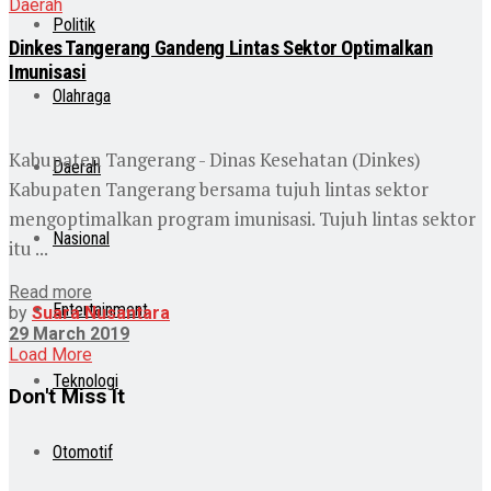
Daerah
Politik
Dinkes Tangerang Gandeng Lintas Sektor Optimalkan
Imunisasi
Olahraga
Kabupaten Tangerang - Dinas Kesehatan (Dinkes)
Daerah
Kabupaten Tangerang bersama tujuh lintas sektor
mengoptimalkan program imunisasi. Tujuh lintas sektor
Nasional
itu ...
Read more
Entertainment
by
Suara Nusantara
29 March 2019
Load More
Teknologi
Don't Miss It
Otomotif