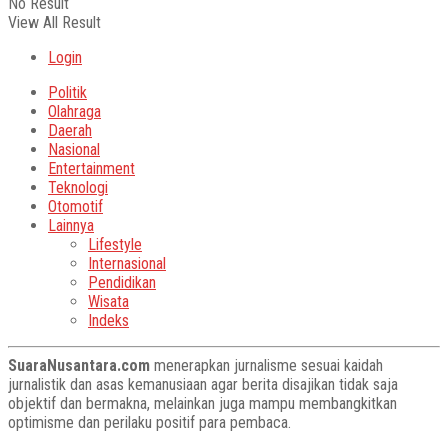
No Result
View All Result
Login
Politik
Olahraga
Daerah
Nasional
Entertainment
Teknologi
Otomotif
Lainnya
Lifestyle
Internasional
Pendidikan
Wisata
Indeks
SuaraNusantara.com
menerapkan jurnalisme sesuai kaidah
jurnalistik dan asas kemanusiaan agar berita disajikan tidak saja
objektif dan bermakna, melainkan juga mampu membangkitkan
optimisme dan perilaku positif para pembaca.