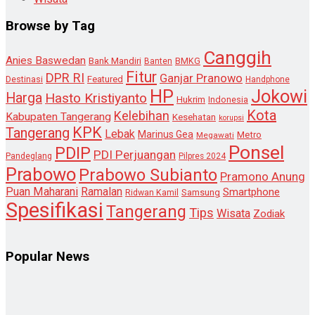
Browse by Tag
Canggih
Anies Baswedan
Bank Mandiri
Banten
BMKG
Fitur
DPR RI
Ganjar Pranowo
Destinasi
Featured
Handphone
HP
Jokowi
Harga
Hasto Kristiyanto
Hukrim
Indonesia
Kota
Kelebihan
Kabupaten Tangerang
Kesehatan
korupsi
KPK
Tangerang
Lebak
Marinus Gea
Metro
Megawati
Ponsel
PDIP
PDI Perjuangan
Pandeglang
Pilpres 2024
Prabowo
Prabowo Subianto
Pramono Anung
Puan Maharani
Ramalan
Smartphone
Samsung
Ridwan Kamil
Spesifikasi
Tangerang
Tips
Wisata
Zodiak
Popular News