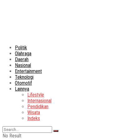
Politik
Olahraga
Daerah
Nasional
Entertainment
Teknologi
Otomotif
Lainnya
Lifestyle
Internasional
Pendidikan
Wisata
Indeks
No Result