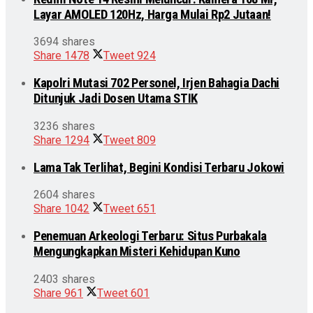
Layar AMOLED 120Hz, Harga Mulai Rp2 Jutaan!
3694 shares
Share
1478
Tweet
924
Kapolri Mutasi 702 Personel, Irjen Bahagia Dachi
Ditunjuk Jadi Dosen Utama STIK
3236 shares
Share
1294
Tweet
809
Lama Tak Terlihat, Begini Kondisi Terbaru Jokowi
2604 shares
Share
1042
Tweet
651
Penemuan Arkeologi Terbaru: Situs Purbakala
Mengungkapkan Misteri Kehidupan Kuno
2403 shares
Share
961
Tweet
601