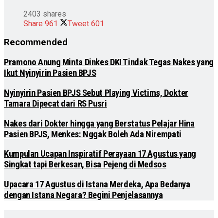
2403 shares
Share
961
Tweet
601
Recommended
Pramono Anung Minta Dinkes DKI Tindak Tegas Nakes yang
Ikut Nyinyirin Pasien BPJS
Nyinyirin Pasien BPJS Sebut Playing Victims, Dokter
Tamara Dipecat dari RS Pusri
Nakes dari Dokter hingga yang Berstatus Pelajar Hina
Pasien BPJS, Menkes: Nggak Boleh Ada Nirempati
Kumpulan Ucapan Inspiratif Perayaan 17 Agustus yang
Singkat tapi Berkesan, Bisa Pejeng di Medsos
Upacara 17 Agustus di Istana Merdeka, Apa Bedanya
dengan Istana Negara? Begini Penjelasannya