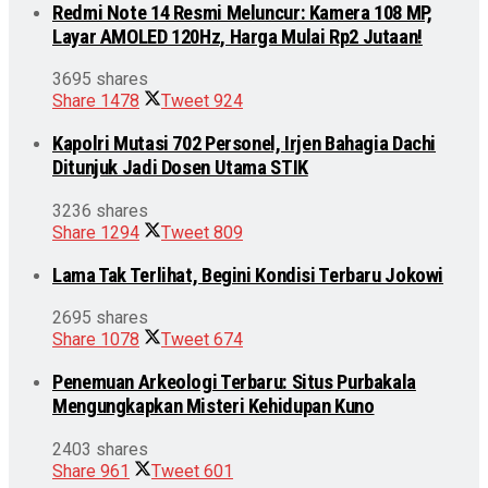
Redmi Note 14 Resmi Meluncur: Kamera 108 MP,
Layar AMOLED 120Hz, Harga Mulai Rp2 Jutaan!
3695 shares
Share
1478
Tweet
924
Kapolri Mutasi 702 Personel, Irjen Bahagia Dachi
Ditunjuk Jadi Dosen Utama STIK
3236 shares
Share
1294
Tweet
809
Lama Tak Terlihat, Begini Kondisi Terbaru Jokowi
2695 shares
Share
1078
Tweet
674
Penemuan Arkeologi Terbaru: Situs Purbakala
Mengungkapkan Misteri Kehidupan Kuno
2403 shares
Share
961
Tweet
601