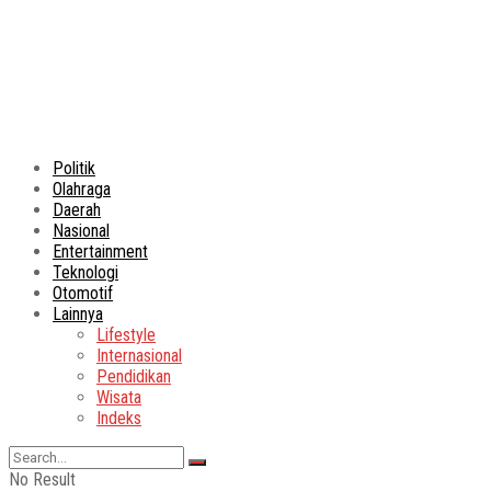
Politik
Olahraga
Daerah
Nasional
Entertainment
Teknologi
Otomotif
Lainnya
Lifestyle
Internasional
Pendidikan
Wisata
Indeks
No Result