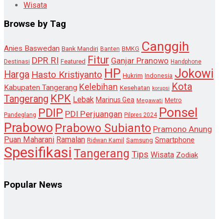
Wisata
Browse by Tag
Canggih
Anies Baswedan
Bank Mandiri
Banten
BMKG
Fitur
DPR RI
Ganjar Pranowo
Destinasi
Featured
Handphone
HP
Jokowi
Harga
Hasto Kristiyanto
Hukrim
Indonesia
Kota
Kelebihan
Kabupaten Tangerang
Kesehatan
korupsi
KPK
Tangerang
Lebak
Marinus Gea
Metro
Megawati
Ponsel
PDIP
PDI Perjuangan
Pandeglang
Pilpres 2024
Prabowo
Prabowo Subianto
Pramono Anung
Puan Maharani
Ramalan
Smartphone
Samsung
Ridwan Kamil
Spesifikasi
Tangerang
Tips
Wisata
Zodiak
Popular News