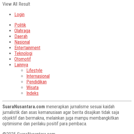
View All Result
Login
Politik
Olahraga
Daerah
Nasional
Entertainment
Teknologi
Otomotif
Lainnya
Lifestyle
Internasional
Pendidikan
Wisata
Indeks
SuaraNusantara.com
menerapkan jurnalisme sesuai kaidah
jurnalistik dan asas kemanusiaan agar berita disajikan tidak saja
objektif dan bermakna, melainkan juga mampu membangkitkan
optimisme dan perilaku positif para pembaca.