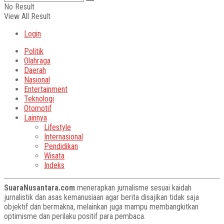
No Result
View All Result
Login
Politik
Olahraga
Daerah
Nasional
Entertainment
Teknologi
Otomotif
Lainnya
Lifestyle
Internasional
Pendidikan
Wisata
Indeks
SuaraNusantara.com
menerapkan jurnalisme sesuai kaidah
jurnalistik dan asas kemanusiaan agar berita disajikan tidak saja
objektif dan bermakna, melainkan juga mampu membangkitkan
optimisme dan perilaku positif para pembaca.