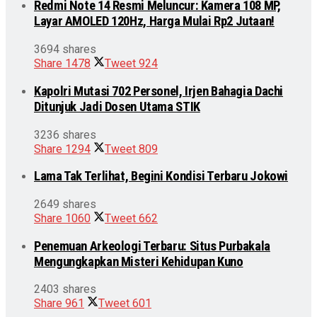
Redmi Note 14 Resmi Meluncur: Kamera 108 MP,
Layar AMOLED 120Hz, Harga Mulai Rp2 Jutaan!
3694 shares
Share
1478
Tweet
924
Kapolri Mutasi 702 Personel, Irjen Bahagia Dachi
Ditunjuk Jadi Dosen Utama STIK
3236 shares
Share
1294
Tweet
809
Lama Tak Terlihat, Begini Kondisi Terbaru Jokowi
2649 shares
Share
1060
Tweet
662
Penemuan Arkeologi Terbaru: Situs Purbakala
Mengungkapkan Misteri Kehidupan Kuno
2403 shares
Share
961
Tweet
601