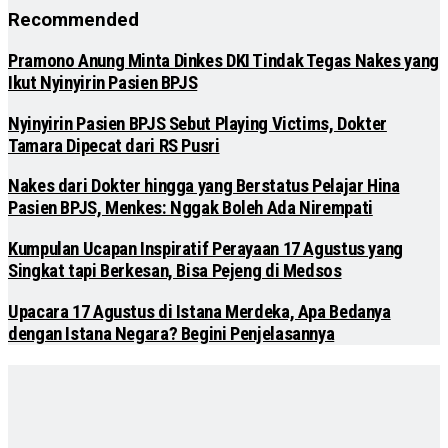
Recommended
Pramono Anung Minta Dinkes DKI Tindak Tegas Nakes yang
Ikut Nyinyirin Pasien BPJS
Nyinyirin Pasien BPJS Sebut Playing Victims, Dokter
Tamara Dipecat dari RS Pusri
Nakes dari Dokter hingga yang Berstatus Pelajar Hina
Pasien BPJS, Menkes: Nggak Boleh Ada Nirempati
Kumpulan Ucapan Inspiratif Perayaan 17 Agustus yang
Singkat tapi Berkesan, Bisa Pejeng di Medsos
Upacara 17 Agustus di Istana Merdeka, Apa Bedanya
dengan Istana Negara? Begini Penjelasannya