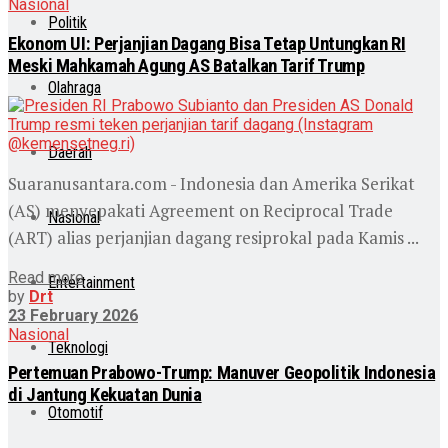
Nasional
Politik
Ekonom UI: Perjanjian Dagang Bisa Tetap Untungkan RI
Meski Mahkamah Agung AS Batalkan Tarif Trump
Olahraga
Daerah
Suaranusantara.com - Indonesia dan Amerika Serikat
(AS) menyepakati Agreement on Reciprocal Trade
Nasional
(ART) alias perjanjian dagang resiprokal pada Kamis ...
Read more
Entertainment
by
Drt
23 February 2026
Nasional
Teknologi
Pertemuan Prabowo-Trump: Manuver Geopolitik Indonesia
di Jantung Kekuatan Dunia
Otomotif