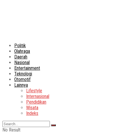
Politik
Olahraga
Daerah
Nasional
Entertainment
Teknologi
Otomotif
Lainnya
Lifestyle
Internasional
Pendidikan
Wisata
Indeks
No Result