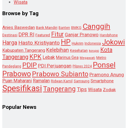
Wisata
Browse by Tag
Canggih
Anies Baswedan
Bank Mandiri
Banten
BMKG
Fitur
DPR RI
Ganjar Pranowo
Destinasi
Featured
Handphone
HP
Jokowi
Harga
Hasto Kristiyanto
Hukrim
Indonesia
Kota
Kelebihan
Kabupaten Tangerang
Kesehatan
korupsi
KPK
Tangerang
Lebak
Marinus Gea
Metro
Megawati
Ponsel
PDIP
PDI Perjuangan
Pandeglang
Pilpres 2024
Prabowo
Prabowo Subianto
Pramono Anung
Puan Maharani
Ramalan
Smartphone
Samsung
Ridwan Kamil
Spesifikasi
Tangerang
Tips
Wisata
Zodiak
Popular News