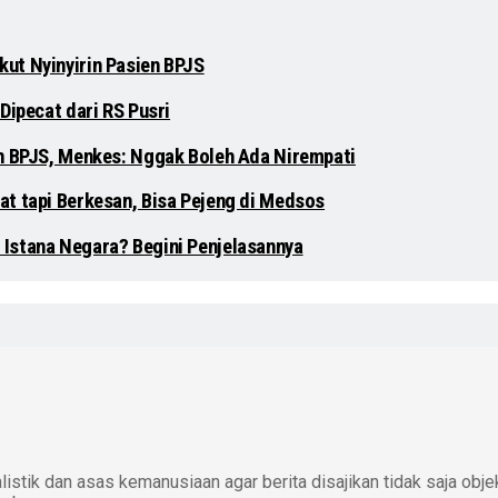
ut Nyinyirin Pasien BPJS
Dipecat dari RS Pusri
en BPJS, Menkes: Nggak Boleh Ada Nirempati
at tapi Berkesan, Bisa Pejeng di Medsos
 Istana Negara? Begini Penjelasannya
istik dan asas kemanusiaan agar berita disajikan tidak saja obje