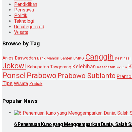
Pendidikan
Peristiwa
Politik
Teknologi
Uncategorized
Wisata
Browse by Tag
Canggih
Anies Baswedan
Bank Mandiri
Destinasi
Banten
BMKG
Jokowi
K
Kelebihan
Kabupaten Tangerang
Kesehatan
korupsi
Ponsel
Prabowo
Prabowo Subianto
Pramo
Tips
Wisata
Zodiak
Popular News
6 Penemuan Kuno yang Menggemparkan Dunia, Salah S