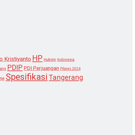
HP
o Kristiyanto
Hukrim
Indonesia
PDIP
PDI Perjuangan
lang
Pilpres 2024
Spesifikasi
Tangerang
ne