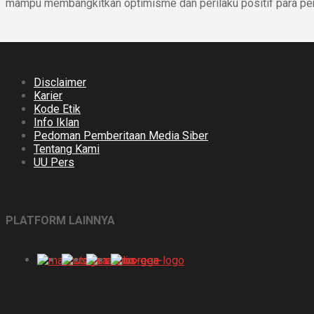
mampu membangkitkan optimisme dan perilaku positif para p
Disclaimer
Karier
Kode Etik
Info Iklan
Pedoman Pemberitaan Media Siber
Tentang Kami
UU Pers
PLATFORM LAINNYA