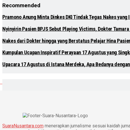
Recommended
Pramono Anung Minta Dinkes DKI Tindak Tegas Nakes yang Ik
Nyinyirin Pasien BPJS Sebut Playing Victims, Dokter Tamara 
Nakes dari Dokter hingga yang Berstatus Pelajar Hina Pasi
Kumpulan Ucapan Inspiratif Perayaan 17 Agustus yang Singk
Upacara 17 Agustus di Istana Merdeka, Apa Bedanya dengan
SuaraNusantara.com
menerapkan jurnalisme sesuai kaidah jurnal