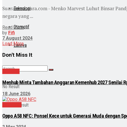
Suaranusantara.com - Menko Marvest Luhut Binsar Pandja
Teknologi
negara yang ...
Otomotif
Read more
by
Fifi
7 August 2024
Load More
Lainnya
Don't Miss It
Nasional
Menhub Minta Tambahan Anggaran Kemenhub 2027 Senilai Rp
No Result
18 June 2026
Teknologi
View All Result
Oppo A58 NFC: Ponsel Kece untuk Generasi Muda dengan Spe
2 May 2024