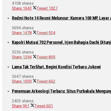
4108 shares
Share
1643
Tweet
1027
Redmi Note 14 Resmi Meluncur: Kamera 108 MP, Layar
3694 shares
Share
1478
Tweet
924
Kapolri Mutasi 702 Personel, Irjen Bahagia Dachi Ditu
3236 shares
Share
1294
Tweet
809
Lama Tak Terlihat, Begini Kondisi Terbaru Jokowi
2647 shares
Share
1059
Tweet
662
Penemuan Arkeologi Terbaru: Situs Purbakala Mengun
2403 shares
Share
961
Tweet
601