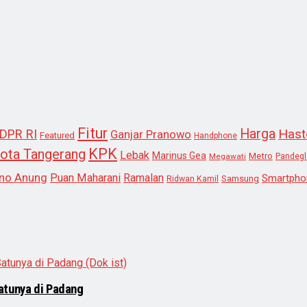
Fitur
Harga
Hast
DPR RI
Ganjar Pranowo
Featured
Handphone
KPK
ota Tangerang
Lebak
Marinus Gea
Metro
Megawati
Pandeg
no Anung
Puan Maharani
Ramalan
Smartpho
Samsung
Ridwan Kamil
atunya di Padang