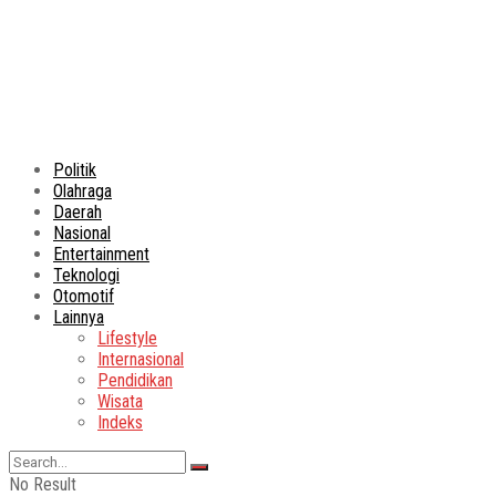
Politik
Olahraga
Daerah
Nasional
Entertainment
Teknologi
Otomotif
Lainnya
Lifestyle
Internasional
Pendidikan
Wisata
Indeks
No Result