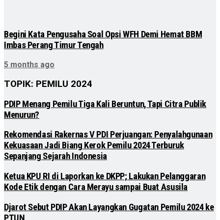
Begini Kata Pengusaha Soal Opsi WFH Demi Hemat BBM
Imbas Perang Timur Tengah
5 months ago
TOPIK: PEMILU 2024
PDIP Menang Pemilu Tiga Kali Beruntun, Tapi Citra Publik
Menurun?
Rekomendasi Rakernas V PDI Perjuangan: Penyalahgunaan
Kekuasaan Jadi Biang Kerok Pemilu 2024 Terburuk
Sepanjang Sejarah Indonesia
Ketua KPU RI di Laporkan ke DKPP; Lakukan Pelanggaran
Kode Etik dengan Cara Merayu sampai Buat Asusila
Djarot Sebut PDIP Akan Layangkan Gugatan Pemilu 2024 ke
PTUN