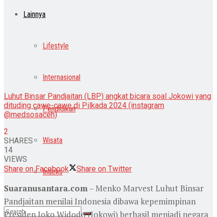
Lainnya
Lifestyle
Internasional
Luhut Binsar Pandjaitan (LBP) angkat bicara soal Jokowi yang
dituding cawe-cawe di Pilkada 2024 (instagram
Pendidikan
@medsosaceh)
2
Wisata
SHARES
14
VIEWS
Share on Facebook
Share on Twitter
Indeks
Suaranusantara.com
– Menko Marvest Luhut Binsar
Pandjaitan menilai Indonesia dibawa kepemimpinan
Presiden Joko Widodo (Jokowi) berhasil menjadi negara