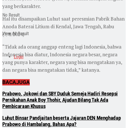
yang berkarakter.
No Result
Hal itu disampaikan Luhut saat peresmian Pabrik Bahan
Anoda Baterai Litium di Kendal, Jawa Tengah, Rabu
(7/8/2024)
View All Result
“Tidak ada orang anggap enteng lagi Indonesia, bahwa
Indonesia bisa diatur, Indonesia negara besar, negara
Login
yang punya karakter, negara yang bisa mengatakan ya,
dan negara bisa mengatakan tidak,” katanya.
BACA
JUGA
Prabowo, Jokowi dan SBY Duduk Semeja Hadiri Resepsi
Pernikahan Anak Boy Thohir, Ajudan Bilang Tak Ada
Pembicaraan Khusus
Luhut Binsar Pandjaitan beserta Jajaran DEN Menghadap
Prabowo di Hambalang, Bahas Apa?