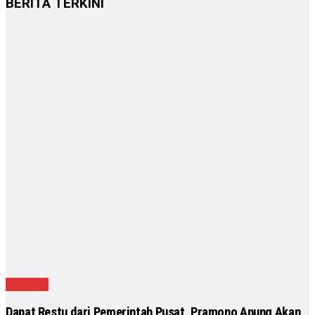
BERITA TERKINI
Nasional
Dapat Restu dari Pemerintah Pusat, Pramono Anung Akan