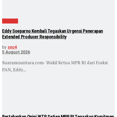
Nasional
Eddy Soeparno Kembali Tegaskan Urgensi Penerapan
Extended Producer Responsibility
by
snc4
5 August 2026
Suaranusantara.com- Wakil Ketua MPR RI dari Fraksi
PAN, Eddy...
Pertahankan Opini WTP, Setjen MPR RI Tegaskan Komitmen