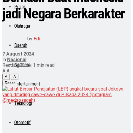
Politik
jadi Negara Berkarakter
Olahraga
by
Fifi
Daerah
7 August 2024
in
Nasional
Nasional
Reading Time: 1 min read
A
A
A
A
Reset
Entertainment
Teknologi
Otomotif