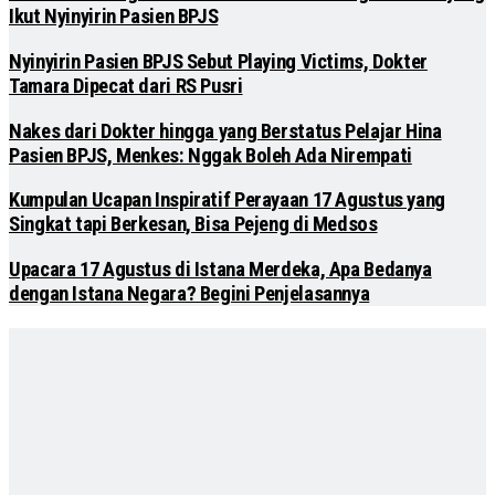
Ikut Nyinyirin Pasien BPJS
Nyinyirin Pasien BPJS Sebut Playing Victims, Dokter
Tamara Dipecat dari RS Pusri
Nakes dari Dokter hingga yang Berstatus Pelajar Hina
Pasien BPJS, Menkes: Nggak Boleh Ada Nirempati
Kumpulan Ucapan Inspiratif Perayaan 17 Agustus yang
Singkat tapi Berkesan, Bisa Pejeng di Medsos
Upacara 17 Agustus di Istana Merdeka, Apa Bedanya
dengan Istana Negara? Begini Penjelasannya