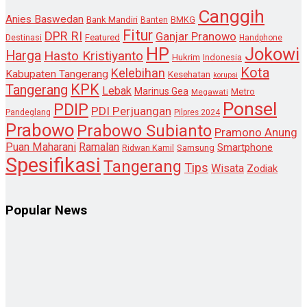
Canggih
Anies Baswedan
Bank Mandiri
Banten
BMKG
Fitur
DPR RI
Ganjar Pranowo
Destinasi
Featured
Handphone
HP
Jokowi
Harga
Hasto Kristiyanto
Hukrim
Indonesia
Kota
Kelebihan
Kabupaten Tangerang
Kesehatan
korupsi
KPK
Tangerang
Lebak
Marinus Gea
Metro
Megawati
Ponsel
PDIP
PDI Perjuangan
Pandeglang
Pilpres 2024
Prabowo
Prabowo Subianto
Pramono Anung
Puan Maharani
Ramalan
Smartphone
Samsung
Ridwan Kamil
Spesifikasi
Tangerang
Tips
Wisata
Zodiak
Popular News