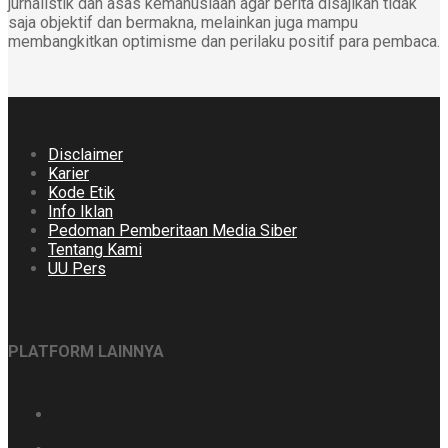
jurnalistik dan asas kemanusiaan agar berita disajikan tidak
saja objektif dan bermakna, melainkan juga mampu
membangkitkan optimisme dan perilaku positif para pembaca.
Disclaimer
Karier
Kode Etik
Info Iklan
Pedoman Pemberitaan Media Siber
Tentang Kami
UU Pers
PLATFORM LAINNYA