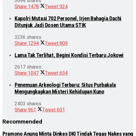
3694 shares
Share
1478
Tweet
924
Kapolri Mutasi 702 Personel, Irjen Bahagia Dachi
Ditunjuk Jadi Dosen Utama STIK
3236 shares
Share
1294
Tweet
809
Lama Tak Terlihat, Begini Kondisi Terbaru Jokowi
2617 shares
Share
1047
Tweet
654
Penemuan Arkeologi Terbaru: Situs Purbakala
Mengungkapkan Misteri Kehidupan Kuno
2403 shares
Share
961
Tweet
601
Recommended
Pramono Anung Minta Dinkes DKI Tindak Tegas Nakes yang