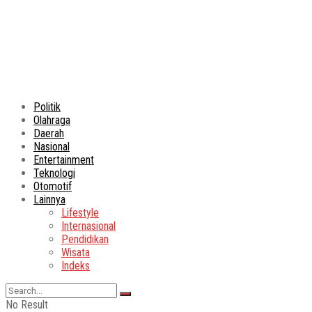
Politik
Olahraga
Daerah
Nasional
Entertainment
Teknologi
Otomotif
Lainnya
Lifestyle
Internasional
Pendidikan
Wisata
Indeks
No Result