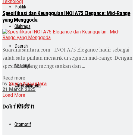
Teknologi
Politik
Spesifikasi dan Keunggulan INOI A75 Elegance: Mid-Range
yang Menggoda
Olahraga
Daerah
Suaranusantara.com - INOI A75 Elegance hadir sebagai
salah satu pilihan menarik di segmen mid-range. Dengan
spesifikasi yang mengesankan dan ...
Nasional
Read more
by
Suara Nusantara
Entertainment
21 March 2025
Load More
Teknologi
Don't Miss It
Otomotif