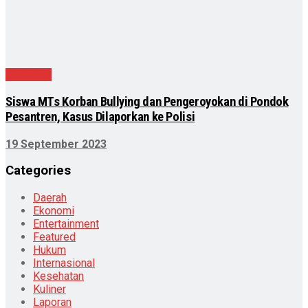
Peristiwa
Siswa MTs Korban Bullying dan Pengeroyokan di Pondok
Pesantren, Kasus Dilaporkan ke Polisi
19 September 2023
Categories
Daerah
Ekonomi
Entertainment
Featured
Hukum
Internasional
Kesehatan
Kuliner
Laporan