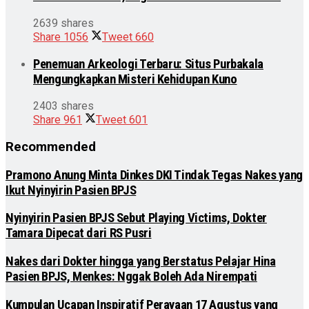
2639 shares
Share
1056
Tweet
660
Penemuan Arkeologi Terbaru: Situs Purbakala
Mengungkapkan Misteri Kehidupan Kuno
2403 shares
Share
961
Tweet
601
Recommended
Pramono Anung Minta Dinkes DKI Tindak Tegas Nakes yang
Ikut Nyinyirin Pasien BPJS
Nyinyirin Pasien BPJS Sebut Playing Victims, Dokter
Tamara Dipecat dari RS Pusri
Nakes dari Dokter hingga yang Berstatus Pelajar Hina
Pasien BPJS, Menkes: Nggak Boleh Ada Nirempati
Kumpulan Ucapan Inspiratif Perayaan 17 Agustus yang