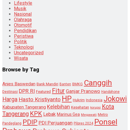
Lifestyle
Musik
Nasional
Olahraga
Otomotif
Pendidikan
Peristiwa
Politik
Teknologi
Uncategorized
Wisata
Browse by Tag
Canggih
Anies Baswedan
Bank Mandiri
Banten
BMKG
Fitur
DPR RI
Ganjar Pranowo
Destinasi
Featured
Handphone
HP
Jokowi
Harga
Hasto Kristiyanto
Hukrim
Indonesia
Kota
Kelebihan
Kabupaten Tangerang
Kesehatan
korupsi
KPK
Tangerang
Lebak
Marinus Gea
Metro
Megawati
Ponsel
PDIP
PDI Perjuangan
Pandeglang
Pilpres 2024