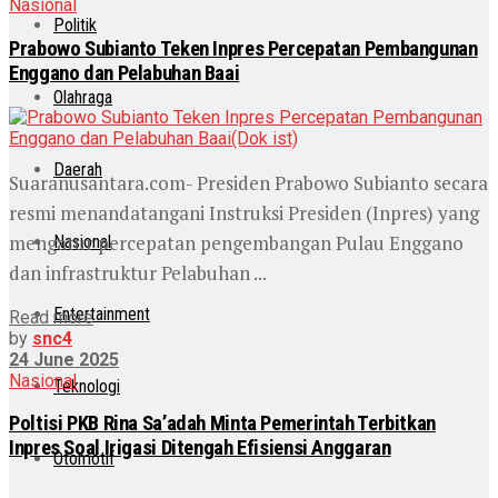
Nasional
Politik
Prabowo Subianto Teken Inpres Percepatan Pembangunan
Enggano dan Pelabuhan Baai
Olahraga
Daerah
Suaranusantara.com- Presiden Prabowo Subianto secara
resmi menandatangani Instruksi Presiden (Inpres) yang
mengatur percepatan pengembangan Pulau Enggano
Nasional
dan infrastruktur Pelabuhan ...
Entertainment
Read more
by
snc4
24 June 2025
Nasional
Teknologi
Poltisi PKB Rina Sa’adah Minta Pemerintah Terbitkan
Inpres Soal Irigasi Ditengah Efisiensi Anggaran
Otomotif