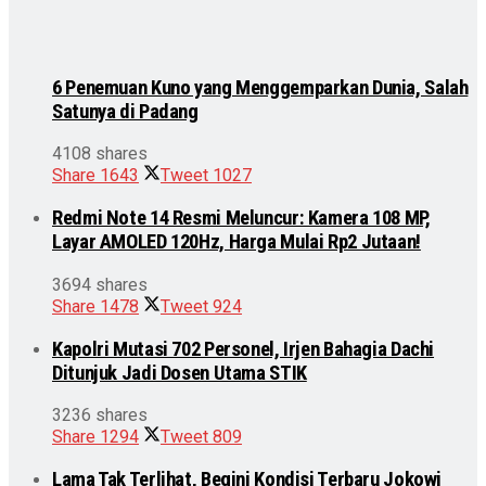
6 Penemuan Kuno yang Menggemparkan Dunia, Salah
Satunya di Padang
4108 shares
Share
1643
Tweet
1027
Redmi Note 14 Resmi Meluncur: Kamera 108 MP,
Layar AMOLED 120Hz, Harga Mulai Rp2 Jutaan!
3694 shares
Share
1478
Tweet
924
Kapolri Mutasi 702 Personel, Irjen Bahagia Dachi
Ditunjuk Jadi Dosen Utama STIK
3236 shares
Share
1294
Tweet
809
Lama Tak Terlihat, Begini Kondisi Terbaru Jokowi