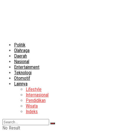
Politik
Olahraga
Daerah
Nasional
Entertainment
Teknologi
Otomotif
Lainnya
Lifestyle
Internasional
Pendidikan
Wisata
Indeks
No Result