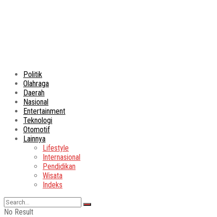
Politik
Olahraga
Daerah
Nasional
Entertainment
Teknologi
Otomotif
Lainnya
Lifestyle
Internasional
Pendidikan
Wisata
Indeks
No Result