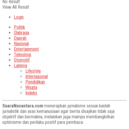
No Result
View All Result
Login
Politik
Olahraga
Daerah
Nasional
Entertainment
Teknologi
Otomotif
Lainnya
Lifestyle
Internasional
Pendidikan
Wisata
Indeks
SuaraNusantara.com
menerapkan jurnalisme sesuai kaidah
jurnalistik dan asas kemanusiaan agar berita disajikan tidak saja
objektif dan bermakna, melainkan juga mampu membangkitkan
optimisme dan perilaku positif para pembaca.