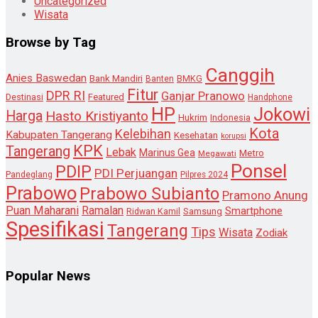
Uncategorized
Wisata
Browse by Tag
Canggih
Anies Baswedan
Bank Mandiri
Banten
BMKG
Fitur
DPR RI
Ganjar Pranowo
Destinasi
Featured
Handphone
HP
Jokowi
Harga
Hasto Kristiyanto
Hukrim
Indonesia
Kota
Kelebihan
Kabupaten Tangerang
Kesehatan
korupsi
KPK
Tangerang
Lebak
Marinus Gea
Metro
Megawati
Ponsel
PDIP
PDI Perjuangan
Pandeglang
Pilpres 2024
Prabowo
Prabowo Subianto
Pramono Anung
Puan Maharani
Ramalan
Smartphone
Samsung
Ridwan Kamil
Spesifikasi
Tangerang
Tips
Wisata
Zodiak
Popular News