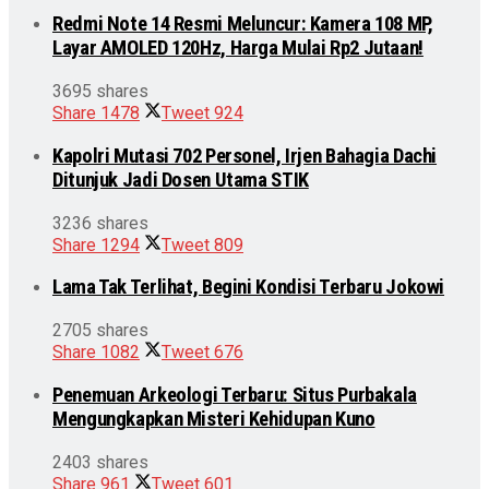
Redmi Note 14 Resmi Meluncur: Kamera 108 MP,
Layar AMOLED 120Hz, Harga Mulai Rp2 Jutaan!
3695 shares
Share
1478
Tweet
924
Kapolri Mutasi 702 Personel, Irjen Bahagia Dachi
Ditunjuk Jadi Dosen Utama STIK
3236 shares
Share
1294
Tweet
809
Lama Tak Terlihat, Begini Kondisi Terbaru Jokowi
2705 shares
Share
1082
Tweet
676
Penemuan Arkeologi Terbaru: Situs Purbakala
Mengungkapkan Misteri Kehidupan Kuno
2403 shares
Share
961
Tweet
601