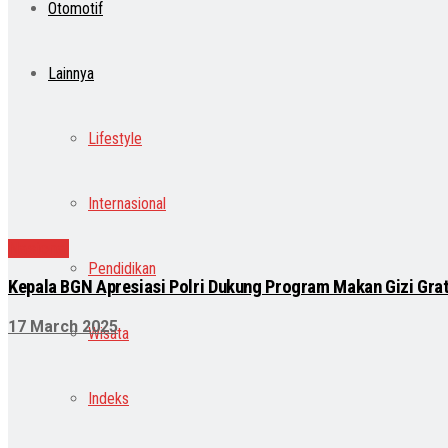
Otomotif
Lainnya
Lifestyle
Internasional
Nasional
Pendidikan
Kepala BGN Apresiasi Polri Dukung Program Makan Gizi Grat
17 March 2025
Wisata
Indeks