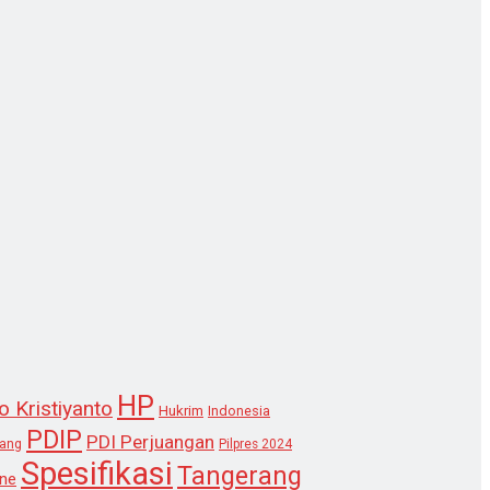
HP
o Kristiyanto
Hukrim
Indonesia
PDIP
PDI Perjuangan
lang
Pilpres 2024
Spesifikasi
Tangerang
ne