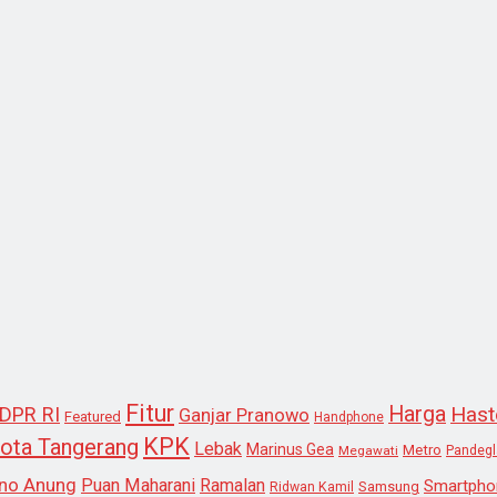
Fitur
Harga
Hast
DPR RI
Ganjar Pranowo
Featured
Handphone
KPK
ota Tangerang
Lebak
Marinus Gea
Metro
Megawati
Pandeg
no Anung
Puan Maharani
Ramalan
Smartpho
Samsung
Ridwan Kamil