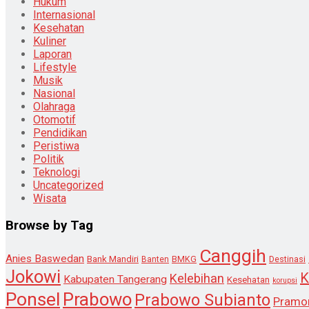
Hukum
Internasional
Kesehatan
Kuliner
Laporan
Lifestyle
Musik
Nasional
Olahraga
Otomotif
Pendidikan
Peristiwa
Politik
Teknologi
Uncategorized
Wisata
Browse by Tag
Canggih
Anies Baswedan
Bank Mandiri
Destinasi
Banten
BMKG
Jokowi
K
Kelebihan
Kabupaten Tangerang
Kesehatan
korupsi
Ponsel
Prabowo
Prabowo Subianto
Pramo