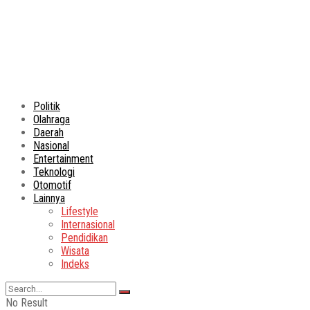
Politik
Olahraga
Daerah
Nasional
Entertainment
Teknologi
Otomotif
Lainnya
Lifestyle
Internasional
Pendidikan
Wisata
Indeks
No Result