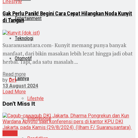
Lifestyle
Gak Perlu Panik! Begini Cara Cepat Hilangkan Noda Kunyit
Entertainment
di Tangan
Teknologi
Suaranusantara.com- Kunyit memang punya banyak
manfaat, dari bikin masakan lebih lezat hingga jadi obat
Otomotif
herbal. Tapi, ada satu masalah ...
Read more
Lainnya
by
Drt
13 August 2024
Load More
Lifestyle
Don't Miss It
Internasional
Daerah