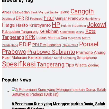
Browse by Tag
Canggih
Anies Baswedan
Bank Mandiri
Banten
BMKG
Fitur
DPR RI
Ganjar Pranowo
Destinasi
Featured
Handphone
HP
Jokowi
Harga
Hasto Kristiyanto
Hukrim
Indonesia
Kota
Kelebihan
Kabupaten Tangerang
Kesehatan
korupsi
KPK
Tangerang
Lebak
Marinus Gea
Metro
Megawati
Ponsel
PDIP
PDI Perjuangan
Pandeglang
Pilpres 2024
Prabowo
Prabowo Subianto
Pramono Anung
Puan Maharani
Ramalan
Smartphone
Samsung
Ridwan Kamil
Spesifikasi
Tangerang
Tips
Wisata
Zodiak
Popular News
6 Penemuan Kuno yang Menggemparkan Dunia, Salah