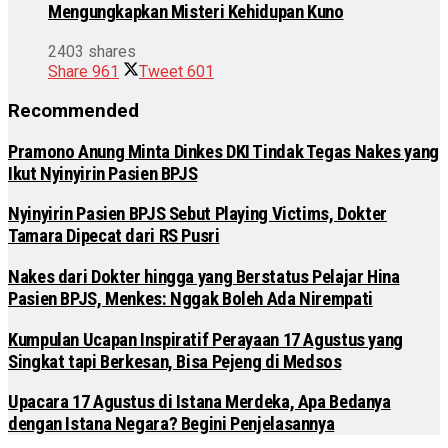
Mengungkapkan Misteri Kehidupan Kuno
2403 shares
Share
961
Tweet
601
Recommended
Pramono Anung Minta Dinkes DKI Tindak Tegas Nakes yang
Ikut Nyinyirin Pasien BPJS
Nyinyirin Pasien BPJS Sebut Playing Victims, Dokter
Tamara Dipecat dari RS Pusri
Nakes dari Dokter hingga yang Berstatus Pelajar Hina
Pasien BPJS, Menkes: Nggak Boleh Ada Nirempati
Kumpulan Ucapan Inspiratif Perayaan 17 Agustus yang
Singkat tapi Berkesan, Bisa Pejeng di Medsos
Upacara 17 Agustus di Istana Merdeka, Apa Bedanya
dengan Istana Negara? Begini Penjelasannya