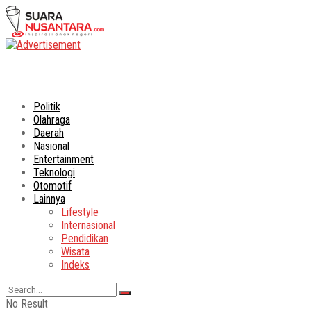
Politik
Olahraga
Daerah
Nasional
Entertainment
Teknologi
Otomotif
Lainnya
Lifestyle
Internasional
Pendidikan
Wisata
Indeks
No Result