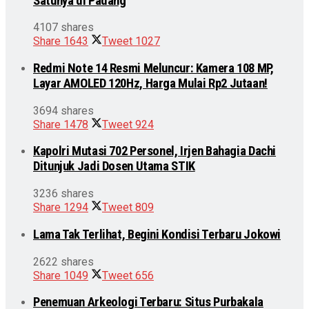
Satunya di Padang
4107 shares
Share
1643
Tweet
1027
Redmi Note 14 Resmi Meluncur: Kamera 108 MP,
Layar AMOLED 120Hz, Harga Mulai Rp2 Jutaan!
3694 shares
Share
1478
Tweet
924
Kapolri Mutasi 702 Personel, Irjen Bahagia Dachi
Ditunjuk Jadi Dosen Utama STIK
3236 shares
Share
1294
Tweet
809
Lama Tak Terlihat, Begini Kondisi Terbaru Jokowi
2622 shares
Share
1049
Tweet
656
Penemuan Arkeologi Terbaru: Situs Purbakala