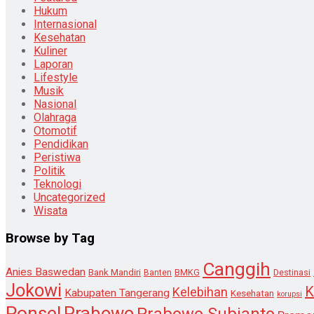
Hukum
Internasional
Kesehatan
Kuliner
Laporan
Lifestyle
Musik
Nasional
Olahraga
Otomotif
Pendidikan
Peristiwa
Politik
Teknologi
Uncategorized
Wisata
Browse by Tag
Canggih
Anies Baswedan
Bank Mandiri
Destinasi
Banten
BMKG
Jokowi
K
Kelebihan
Kabupaten Tangerang
Kesehatan
korupsi
Ponsel
Prabowo