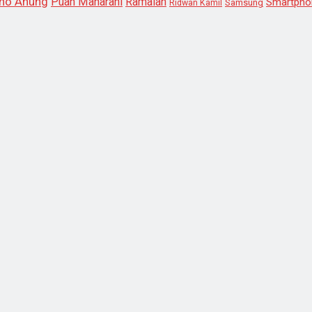
no Anung
Puan Maharani
Ramalan
Smartpho
Samsung
Ridwan Kamil