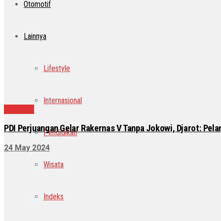
Otomotif
Lainnya
Lifestyle
Internasional
Nasional
PDI Perjuangan Gelar Rakernas V Tanpa Jokowi, Djarot: Pela
Pendidikan
24 May 2024
Wisata
Indeks