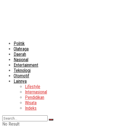
Politik
Olahraga
Daerah
Nasional
Entertainment
Teknologi
Otomotif
Lainnya
Lifestyle
Internasional
Pendidikan
Wisata
Indeks
No Result