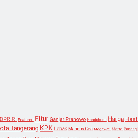
Fitur
Harga
Hast
DPR RI
Ganjar Pranowo
Featured
Handphone
KPK
ota Tangerang
Lebak
Marinus Gea
Metro
Megawati
Pandeg