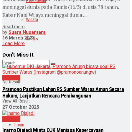
Pendidikan
meninggal dunia pada Kamis (16/3) di usia 78 tahun.
Kabar Nani Wijaya meninggal dunia ...
Wisata
Read more
by
Suara Nusantara
16 March 2023
Indeks
Load More
Don't Miss It
Nasional
No Result
Pramono Pastikan Lahan RS Sumber Waras Aman Secara
Hukum, Lanjutkan Rencana Pembangunan
View All Result
27 October 2025
Nasional
Login
Inarno Djajadi Minta OJK Menjaga Kepercayaan