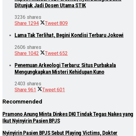
Ditunjuk Jadi Dosen Utama STIK
3236 shares
Share
1294
Tweet
809
Lama Tak Terlihat, Begini Kondisi Terbaru Jokowi
2606 shares
Share
1042
Tweet
652
Penemuan Arkeologi Terbaru: Situs Purbakala
Mengungkapkan Misteri Kehidupan Kuno
2403 shares
Share
961
Tweet
601
Recommended
Pramono Anung Minta Dinkes DKI Tindak Tegas Nakes yang
Ikut Nyinyirin Pasien BPJS
Nyinyirin Pasien BPJS Sebut Playing Victims, Dokter