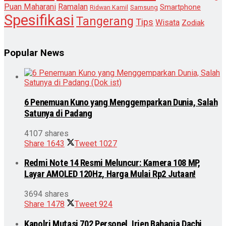
Puan Maharani
Ramalan
Smartphone
Samsung
Ridwan Kamil
Spesifikasi
Tangerang
Tips
Wisata
Zodiak
Popular News
6 Penemuan Kuno yang Menggemparkan Dunia, Salah
Satunya di Padang
4107 shares
Share
1643
Tweet
1027
Redmi Note 14 Resmi Meluncur: Kamera 108 MP,
Layar AMOLED 120Hz, Harga Mulai Rp2 Jutaan!
3694 shares
Share
1478
Tweet
924
Kapolri Mutasi 702 Personel, Irjen Bahagia Dachi