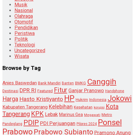
Musik
Nasional
Olahraga
Otomotif
Pendidikan
Peristiwa
Politik
Teknologi
Uncategorized
Wisata
Browse by Tag
Canggih
Anies Baswedan
Bank Mandiri
Banten
BMKG
Fitur
DPR RI
Ganjar Pranowo
Destinasi
Featured
Handphone
HP
Jokowi
Harga
Hasto Kristiyanto
Hukrim
Indonesia
Kota
Kelebihan
Kabupaten Tangerang
Kesehatan
korupsi
KPK
Tangerang
Lebak
Marinus Gea
Metro
Megawati
Ponsel
PDIP
PDI Perjuangan
Pandeglang
Pilpres 2024
Prabowo
Prabowo Subianto
Pramono Anung