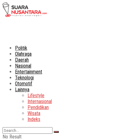
Politik
Olahraga
Daerah
Nasional
Entertainment
Teknologi
Otomotif
Lainnya
Lifestyle
Internasional
Pendidikan
Wisata
Indeks
No Result