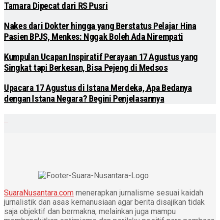
Tamara Dipecat dari RS Pusri
Nakes dari Dokter hingga yang Berstatus Pelajar Hina
Pasien BPJS, Menkes: Nggak Boleh Ada Nirempati
Kumpulan Ucapan Inspiratif Perayaan 17 Agustus yang
Singkat tapi Berkesan, Bisa Pejeng di Medsos
Upacara 17 Agustus di Istana Merdeka, Apa Bedanya
dengan Istana Negara? Begini Penjelasannya
SuaraNusantara.com
menerapkan jurnalisme sesuai kaidah
jurnalistik dan asas kemanusiaan agar berita disajikan tidak
saja objektif dan bermakna, melainkan juga mampu