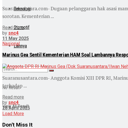
Suaranusantara.com- Dugaan pelanggaran hak asasi manus
Teknologi
sorotan. Kementerian ...
Otomotif
Read more
by
snc4
11 May 2025
Nasional
Lainnya
Marinus Gea Sentil Kementerian HAM Soal Lambannya Resp
Suaranusantara.com- Anggota Komisi XIII DPR RI, Marin
terhadap ...
No Result
Read more
by
snc4
View All Result
28 April 2025
Load More
Don't Miss It