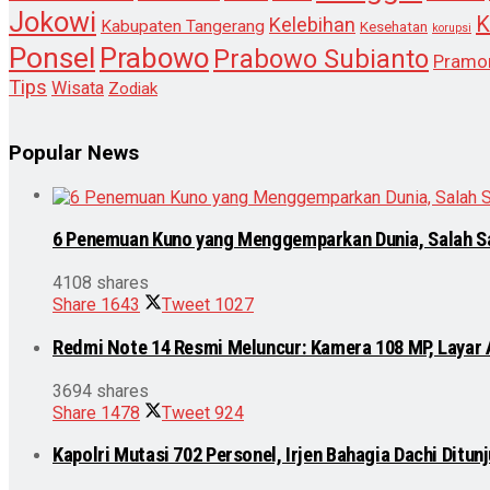
Jokowi
K
Kelebihan
Kabupaten Tangerang
Kesehatan
korupsi
Ponsel
Prabowo
Prabowo Subianto
Pramo
Tips
Wisata
Zodiak
Popular News
6 Penemuan Kuno yang Menggemparkan Dunia, Salah S
4108 shares
Share
1643
Tweet
1027
Redmi Note 14 Resmi Meluncur: Kamera 108 MP, Layar
3694 shares
Share
1478
Tweet
924
Kapolri Mutasi 702 Personel, Irjen Bahagia Dachi Ditu