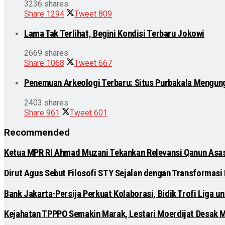
3236 shares
Share
1294
Tweet
809
Lama Tak Terlihat, Begini Kondisi Terbaru Jokowi
2669 shares
Share
1068
Tweet
667
Penemuan Arkeologi Terbaru: Situs Purbakala Mengun
2403 shares
Share
961
Tweet
601
Recommended
Ketua MPR RI Ahmad Muzani Tekankan Relevansi Qanun Asa
Dirut Agus Sebut Filosofi STY Sejalan dengan Transformasi
Bank Jakarta-Persija Perkuat Kolaborasi, Bidik Trofi Liga 
Kejahatan TPPPO Semakin Marak, Lestari Moerdijat Desak