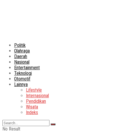
Politik
Olahraga
Daerah
Nasional
Entertainment
Teknologi
Otomotif
Lainnya
Lifestyle
Internasional
Pendidikan
Wisata
Indeks
No Result