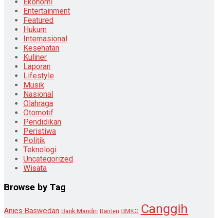
Ekonomi
Entertainment
Featured
Hukum
Internasional
Kesehatan
Kuliner
Laporan
Lifestyle
Musik
Nasional
Olahraga
Otomotif
Pendidikan
Peristiwa
Politik
Teknologi
Uncategorized
Wisata
Browse by Tag
Canggih
Anies Baswedan
Bank Mandiri
Banten
BMKG