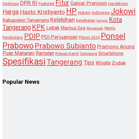
Fitur
DPR RI
Ganjar Pranowo
Destinasi
Featured
Handphone
HP
Jokowi
Harga
Hasto Kristiyanto
Hukrim
Indonesia
Kota
Kelebihan
Kabupaten Tangerang
Kesehatan
korupsi
KPK
Tangerang
Lebak
Marinus Gea
Metro
Megawati
Ponsel
PDIP
PDI Perjuangan
Pandeglang
Pilpres 2024
Prabowo
Prabowo Subianto
Pramono Anung
Puan Maharani
Ramalan
Smartphone
Samsung
Ridwan Kamil
Spesifikasi
Tangerang
Tips
Wisata
Zodiak
Popular News