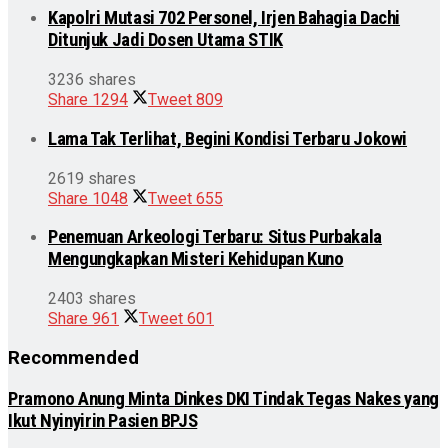
Kapolri Mutasi 702 Personel, Irjen Bahagia Dachi
Ditunjuk Jadi Dosen Utama STIK
3236 shares
Share
1294
Tweet
809
Lama Tak Terlihat, Begini Kondisi Terbaru Jokowi
2619 shares
Share
1048
Tweet
655
Penemuan Arkeologi Terbaru: Situs Purbakala
Mengungkapkan Misteri Kehidupan Kuno
2403 shares
Share
961
Tweet
601
Recommended
Pramono Anung Minta Dinkes DKI Tindak Tegas Nakes yang
Ikut Nyinyirin Pasien BPJS