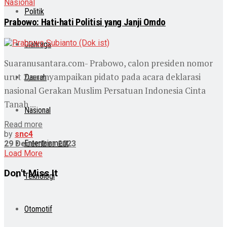
Nasional
Politik
Prabowo: Hati-hati Politisi yang Janji Omdo
Olahraga
Suaranusantara.com- Prabowo, calon presiden nomor
urut 2, menyampaikan pidato pada acara deklarasi
Daerah
nasional Gerakan Muslim Persatuan Indonesia Cinta
Tanah ...
Nasional
Read more
by
snc4
Entertainment
29 December 2023
Load More
Don't Miss It
Teknologi
Otomotif