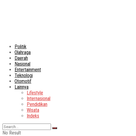
Politik
Olahraga
Daerah
Nasional
Entertainment
Teknologi
Otomotif
Lainnya
Lifestyle
Internasional
Pendidikan
Wisata
Indeks
No Result