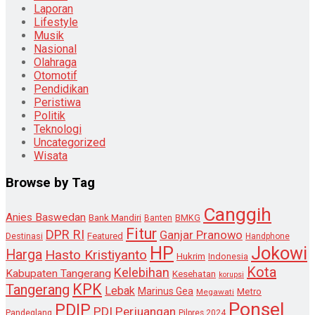
Laporan
Lifestyle
Musik
Nasional
Olahraga
Otomotif
Pendidikan
Peristiwa
Politik
Teknologi
Uncategorized
Wisata
Browse by Tag
Canggih
Anies Baswedan
Bank Mandiri
Banten
BMKG
Fitur
DPR RI
Ganjar Pranowo
Destinasi
Featured
Handphone
HP
Jokowi
Harga
Hasto Kristiyanto
Hukrim
Indonesia
Kota
Kelebihan
Kabupaten Tangerang
Kesehatan
korupsi
KPK
Tangerang
Lebak
Marinus Gea
Metro
Megawati
Ponsel
PDIP
PDI Perjuangan
Pandeglang
Pilpres 2024