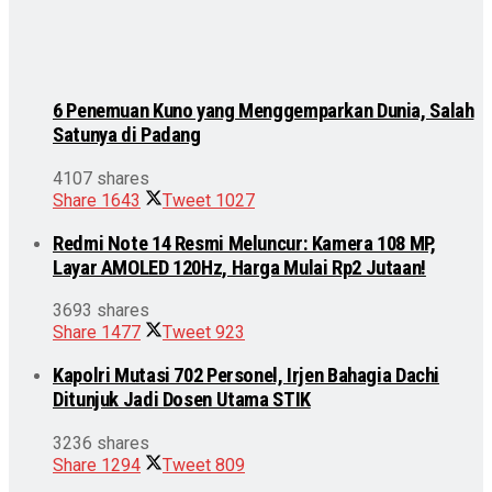
6 Penemuan Kuno yang Menggemparkan Dunia, Salah
Satunya di Padang
4107 shares
Share
1643
Tweet
1027
Redmi Note 14 Resmi Meluncur: Kamera 108 MP,
Layar AMOLED 120Hz, Harga Mulai Rp2 Jutaan!
3693 shares
Share
1477
Tweet
923
Kapolri Mutasi 702 Personel, Irjen Bahagia Dachi
Ditunjuk Jadi Dosen Utama STIK
3236 shares
Share
1294
Tweet
809