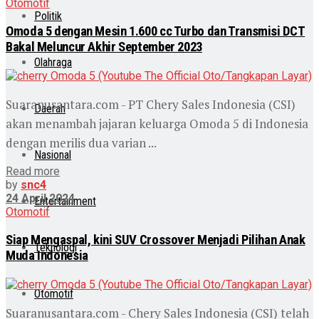
Otomotif
Politik
Omoda 5 dengan Mesin 1.600 cc Turbo dan Transmisi DCT
Bakal Meluncur Akhir September 2023
Olahraga
Suaranusantara.com - PT Chery Sales Indonesia (CSI)
Daerah
akan menambah jajaran keluarga Omoda 5 di Indonesia
dengan merilis dua varian ...
Nasional
Read more
by
snc4
24 April 2024
Entertainment
Otomotif
Siap Mengaspal, kini SUV Crossover Menjadi Pilihan Anak
Teknologi
Muda Indonesia
Otomotif
Suaranusantara.com - Chery Sales Indonesia (CSI) telah