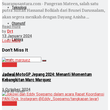
Suaranusantara.com - Pangeran Mateen, salah satu
Teknologi
putra Sultan Hassanal Bolkiah dari Brunei Darussalam,
akan segera menikah dengan Dayang Anisha ...
Otomotif
Read more
by
Drt
13 January 2024
Lainnya
Load More
Don't Miss It
Olahraga
Jadwal MotoGP Jepang 2024: Menanti Momentum
No Result
Kebangkitan Marc Marquez
1 October 2024
View All Result
Nasional