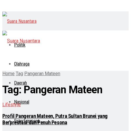
Politik
Olahraga
Home
Tag
Pangeran Mateen
Daerah
Tag:
Pangeran Mateen
Nasional
Lifestyle
Profil Pangeran Mateen, Putra Sultan Brunei yang
Entertainment
Berprestasi dan Penuh Pesona