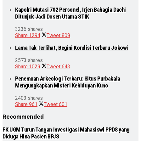
Kapolri Mutasi 702 Personel, Irjen Bahagia Dachi
Ditunjuk Jadi Dosen Utama STIK
3236 shares
Share
1294
Tweet
809
Lama Tak Terlihat, Begini Kondisi Terbaru Jokowi
2573 shares
Share
1029
Tweet
643
Penemuan Arkeologi Terbaru: Situs Purbakala
Mengungkapkan Misteri Kehidupan Kuno
2403 shares
Share
961
Tweet
601
Recommended
FK UGM Turun Tangan Investigasi Mahasiswi PPDS yang
Diduga Hina Pasien BPJS