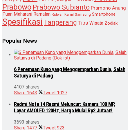
Prabowo
Prabowo Subianto
Pramono Anung
Puan Maharani
Ramalan
Smartphone
Samsung
Ridwan Kamil
Spesifikasi
Tangerang
Tips
Wisata
Zodiak
Popular News
6 Penemuan Kuno yang Menggemparkan Dunia, Salah
Satunya di Padang
4107 shares
Share
1643
Tweet
1027
Redmi Note 14 Resmi Meluncur: Kamera 108 MP,
Layar AMOLED 120Hz, Harga Mulai Rp2 Jutaan!
3693 shares
Share
1477
Tweet
923