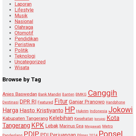
Laporan
Lifestyle
Musik
Nasional
Olahraga
Otomotif
Pendidikan
Peristiwa
Politik
Teknologi
Uncategorized
Wisata
Browse by Tag
Canggih
Anies Baswedan
Bank Mandiri
Banten
BMKG
Fitur
DPR RI
Ganjar Pranowo
Destinasi
Featured
Handphone
HP
Jokowi
Harga
Hasto Kristiyanto
Hukrim
Indonesia
Kota
Kelebihan
Kabupaten Tangerang
Kesehatan
korupsi
KPK
Tangerang
Lebak
Marinus Gea
Metro
Megawati
Ponsel
PDIP
PDI Perjuangan
Pandeglang
Pilpres 2024