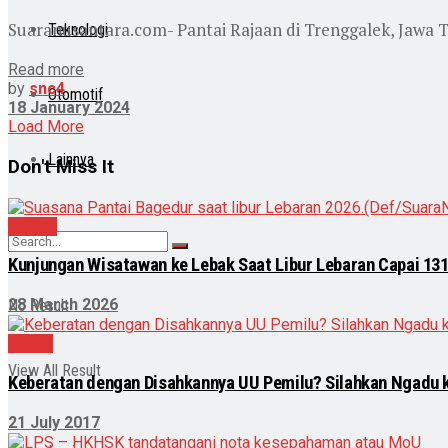
Suaranusantara.com- Pantai Rajaan di Trenggalek, Jawa T
Teknologi
Read more
by
snc4
Otomotif
18 January 2024
Load More
Lainnya
Don't Miss It
Daerah
Kunjungan Wisatawan ke Lebak Saat Libur Lebaran Capai 131
28 March 2026
No Result
Politik
View All Result
Keberatan dengan Disahkannya UU Pemilu? Silahkan Ngadu 
21 July 2017