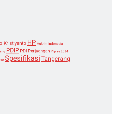
HP
o Kristiyanto
Hukrim
Indonesia
PDIP
PDI Perjuangan
lang
Pilpres 2024
Spesifikasi
Tangerang
ne