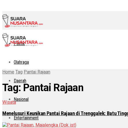
Politik
Olahraga
Home
Tag
Pantai Rajaan
Daerah
Tag:
Pantai Rajaan
Nasional
Wisata
Menelusuri Keunikan Pantai Rajaan di Trenggalek: Batu Tin
Entertainment