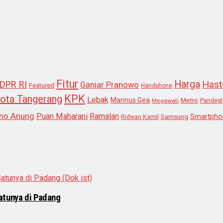
Fitur
Harga
Hast
DPR RI
Ganjar Pranowo
Featured
Handphone
KPK
ota Tangerang
Lebak
Marinus Gea
Metro
Megawati
Pandeg
no Anung
Puan Maharani
Ramalan
Smartpho
Samsung
Ridwan Kamil
atunya di Padang