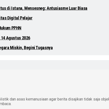
tus di Istana, Mensesneg: Antusiasme Luar Biasa
as Digital Pelajar
 Hukum PPHN
 14 Agustus 2026
egara Miskin, Begini Tugasnya
istik dan asas kemanusiaan agar berita disajikan tidak saja obje
embaca.