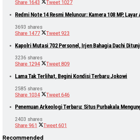
Share
1643
Tweet
1027
Redmi Note 14 Resmi Meluncur: Kamera 108 MP, Layar
3693 shares
Share
1477
Tweet
923
Kapolri Mutasi 702 Personel, Irjen Bahagia Dachi Ditu
3236 shares
Share
1294
Tweet
809
Lama Tak Terlihat, Begini Kondisi Terbaru Jokowi
2585 shares
Share
1034
Tweet
646
Penemuan Arkeologi Terbaru: Situs Purbakala Mengun
2403 shares
Share
961
Tweet
601
Recommended