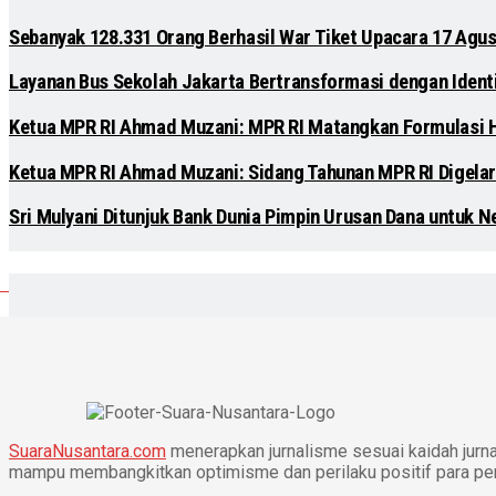
Sebanyak 128.331 Orang Berhasil War Tiket Upacara 17 Agus
Layanan Bus Sekolah Jakarta Bertransformasi dengan Identit
Ketua MPR RI Ahmad Muzani: MPR RI Matangkan Formulasi
Ketua MPR RI Ahmad Muzani: Sidang Tahunan MPR RI Digelar
Sri Mulyani Ditunjuk Bank Dunia Pimpin Urusan Dana untuk N
SuaraNusantara.com
menerapkan jurnalisme sesuai kaidah jurnal
mampu membangkitkan optimisme dan perilaku positif para p