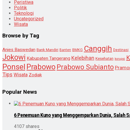
Peristiwa
Politik
Teknologi
Uncategorized
Wisata
Browse by Tag
Canggih
Anies Baswedan
Bank Mandiri
Destinasi
Banten
BMKG
Jokowi
K
Kelebihan
Kabupaten Tangerang
Kesehatan
korupsi
Ponsel
Prabowo
Prabowo Subianto
Pramo
Tips
Wisata
Zodiak
Popular News
6 Penemuan Kuno yang Menggemparkan Dunia, Salah S
4107 shares