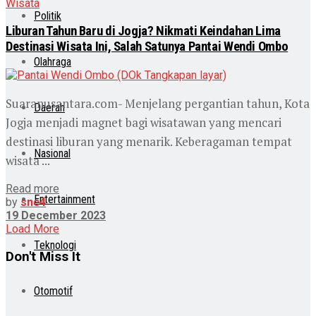
Wisata
Politik
Liburan Tahun Baru di Jogja? Nikmati Keindahan Lima
Destinasi Wisata Ini, Salah Satunya Pantai Wendi Ombo
Olahraga
Suaranusantara.com- Menjelang pergantian tahun, Kota
Daerah
Jogja menjadi magnet bagi wisatawan yang mencari
destinasi liburan yang menarik. Keberagaman tempat
Nasional
wisata ...
Read more
Entertainment
by
snc4
19 December 2023
Load More
Teknologi
Don't Miss It
Otomotif