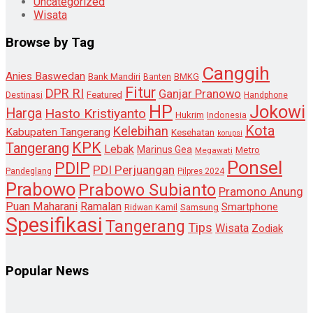
Uncategorized
Wisata
Browse by Tag
Canggih
Anies Baswedan
Bank Mandiri
Banten
BMKG
Fitur
DPR RI
Ganjar Pranowo
Destinasi
Featured
Handphone
HP
Jokowi
Harga
Hasto Kristiyanto
Hukrim
Indonesia
Kota
Kelebihan
Kabupaten Tangerang
Kesehatan
korupsi
KPK
Tangerang
Lebak
Marinus Gea
Metro
Megawati
Ponsel
PDIP
PDI Perjuangan
Pandeglang
Pilpres 2024
Prabowo
Prabowo Subianto
Pramono Anung
Puan Maharani
Ramalan
Smartphone
Samsung
Ridwan Kamil
Spesifikasi
Tangerang
Tips
Wisata
Zodiak
Popular News