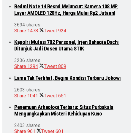
Redmi Note 14 Resmi Meluncur: Kamera 108 MP,
Layar AMOLED 120Hz, Harga Mulai Rp2 Jutaan!
3694 shares
Share
1478
Tweet
924
Kapolri Mutasi 702 Personel, Irjen Bahagia Dachi
Ditunjuk Jadi Dosen Utama STIK
3236 shares
Share
1294
Tweet
809
Lama Tak Terlihat, Begini Kondisi Terbaru Jokowi
2603 shares
Share
1041
Tweet
651
Penemuan Arkeologi Terbaru: Situs Purbakala
Mengungkapkan Misteri Kehidupan Kuno
2403 shares
Share
961
Tweet
601