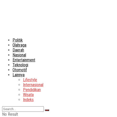
Politik
Olahraga
Daerah
Nasional
Entertainment
Teknologi
Otomotif
Lainnya
Lifestyle
Internasional
Pendidikan
Wisata
Indeks
No Result