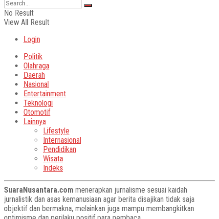
No Result
View All Result
Login
Politik
Olahraga
Daerah
Nasional
Entertainment
Teknologi
Otomotif
Lainnya
Lifestyle
Internasional
Pendidikan
Wisata
Indeks
SuaraNusantara.com
menerapkan jurnalisme sesuai kaidah
jurnalistik dan asas kemanusiaan agar berita disajikan tidak saja
objektif dan bermakna, melainkan juga mampu membangkitkan
optimisme dan perilaku positif para pembaca.