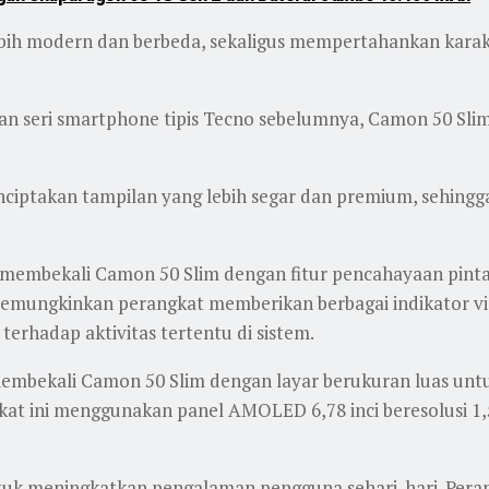
ebih modern dan berbeda, sekaligus mempertahankan karak
gan seri smartphone tipis Tecno sebelumnya, Camon 50 Sl
ptakan tampilan yang lebih segar dan premium, sehingga 
membekali Camon 50 Slim dengan fitur pencahayaan pintar
emungkinkan perangkat memberikan berbagai indikator visu
terhadap aktivitas tertentu di sistem.
 membekali Camon 50 Slim dengan layar berukuran luas u
gkat ini menggunakan panel AMOLED 6,78 inci beresolusi 1
ntuk meningkatkan pengalaman pengguna sehari-hari. Peran