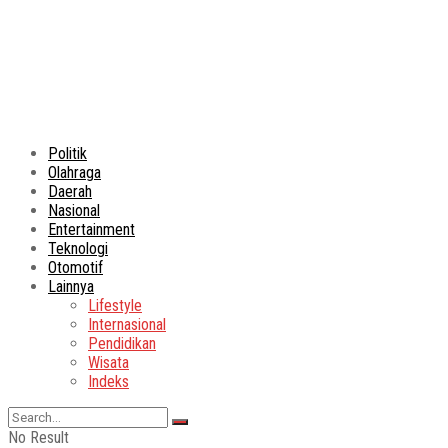
Politik
Olahraga
Daerah
Nasional
Entertainment
Teknologi
Otomotif
Lainnya
Lifestyle
Internasional
Pendidikan
Wisata
Indeks
No Result