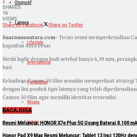
2
Otomotif
SHARES
16
VIEWS
Lainnya
Share on Facebook
Share on Twitter
Suaranusantara.com-
Tecno resmi memperkenalkan Cam
Lifestyle
kapasitas daya besar.
Meski hadir dengan bodi setebal hanya 6,39 mm, perangk
Internasional
hari.
Kehadiran Camon 50 Slim semakin memperkuat strategi
Pendidikan
dengan lini produk tipis lainnya yang telah diperkenalk
Camon 50 Slim agar memiliki identitas tersendiri.
Wisata
BACA
JUGA
Indeks
Resmi Meluncur, HONOR X7e Plus 5G Usung Baterai 8.100 m
Honor Pad X9 Max Resmi Meluncur: Tablet 13 Inci 120Hz de