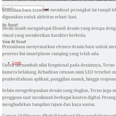
Sentuhan baru tersebut membuat perangkat ini tampil l
digunakan untuk aktivitas sehari-hari.
No Result
Meski masih mengadopsi filosofi desain yang serupa den
visual yang memberikan karakter berbeda.
View All Result
Perusahaan menyematkan elemen desain baru untuk menci
penerus lini smartphone ramping yang telah ada.
Login
Untuk menambah nilai fungsional pada desainnya, Tecno 
kamera belakang. Kehadiran ratusan mini LED tersebut m
pemberitahuan aplikasi, panggilan masuk, hingga respons 
Selain mengedepankan desain yang ringkas, Tecno juga
pengguna saat menikmati berbagai konten digital. Peran
menghadirkan tampilan tajam dan kaya warna.
Camon 50 Slim juga dibekali berbagai fitur pendukung u