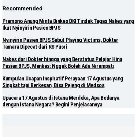
Recommended
Pramono Anung Minta Dinkes DKI Tindak Tegas Nakes yang
Ikut Nyinyirin Pasien BPJS
Nyinyirin Pasien BPJS Sebut Playing Victims, Dokter
Tamara Dipecat dari RS Pusri
Nakes dari Dokter hingga yang Berstatus Pelajar Hina
Pasien BPJS, Menkes: Nggak Boleh Ada Nirempati
Kumpulan Ucapan Inspiratif Perayaan 17 Agustus yang
Singkat tapi Berkesan, Bisa Pejeng di Medsos
Upacara 17 Agustus di Istana Merdeka, Apa Bedanya
dengan Istana Negara? Begini Penjelasannya