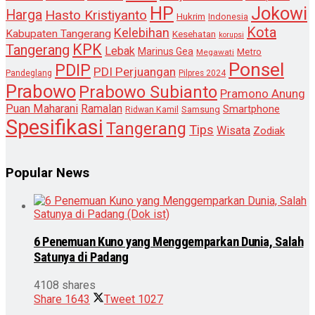
HP
Jokowi
Harga
Hasto Kristiyanto
Hukrim
Indonesia
Kota
Kelebihan
Kabupaten Tangerang
Kesehatan
korupsi
KPK
Tangerang
Lebak
Marinus Gea
Metro
Megawati
Ponsel
PDIP
PDI Perjuangan
Pandeglang
Pilpres 2024
Prabowo
Prabowo Subianto
Pramono Anung
Puan Maharani
Ramalan
Smartphone
Samsung
Ridwan Kamil
Spesifikasi
Tangerang
Tips
Wisata
Zodiak
Popular News
6 Penemuan Kuno yang Menggemparkan Dunia, Salah
Satunya di Padang
4108 shares
Share
1643
Tweet
1027