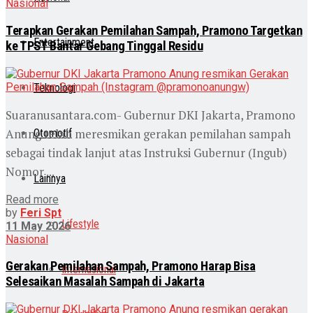
Nasional
Terapkan Gerakan Pemilahan Sampah, Pramono Targetkan
Entertainment
ke TPST Bantar Gebang Tinggal Residu
Teknologi
Suaranusantara.com- Gubernur DKI Jakarta, Pramono
Anung telah meresmikan gerakan pemilahan sampah
Otomotif
sebagai tindak lanjut atas Instruksi Gubernur (Ingub)
Nomor ...
Lainnya
Read more
by
Feri Spt
Lifestyle
11 May 2026
Nasional
Gerakan Pemilahan Sampah, Pramono Harap Bisa
Internasional
Selesaikan Masalah Sampah di Jakarta