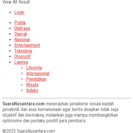
View All Result
Login
Politik
Olahraga
Daerah
Nasional
Entertainment
Teknologi
Otomotif
Lainnya
Lifestyle
Internasional
Pendidikan
Wisata
Indeks
SuaraNusantara.com
menerapkan jurnalisme sesuai kaidah
jurnalistik dan asas kemanusiaan agar berita disajikan tidak saja
objektif dan bermakna, melainkan juga mampu membangkitkan
optimisme dan perilaku positif para pembaca.
©2025 SuaraNusantara.com