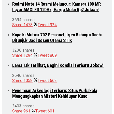
Redmi Note 14 Resmi Meluncur: Kamera 108 MP,
Layar AMOLED 120Hz, Harga Mulai Rp2 Jutaan!
3694 shares
Share
1478
Tweet
924
Kapolri Mutasi 702 Personel, Irjen Bahagia Dachi
Ditunjuk Jadi Dosen Utama STIK
3236 shares
Share
1294
Tweet
809
Lama Tak Terlihat, Begini Kondisi Terbaru Jokowi
2646 shares
Share
1058
Tweet
662
Penemuan Arkeologi Terbaru: Situs Purbakala
Mengungkapkan Misteri Kehidupan Kuno
2403 shares
Share
961
Tweet
601