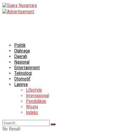
Politik
Olahraga
Daerah
Nasional
Entertainment
Teknologi
Otomotif
Lainnya
Lifestyle
Internasional
Pendidikan
Wisata
Indeks
No Result