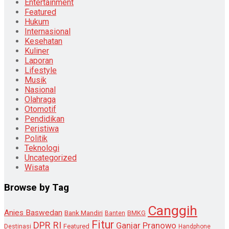
Entertainment
Featured
Hukum
Internasional
Kesehatan
Kuliner
Laporan
Lifestyle
Musik
Nasional
Olahraga
Otomotif
Pendidikan
Peristiwa
Politik
Teknologi
Uncategorized
Wisata
Browse by Tag
Canggih
Anies Baswedan
Bank Mandiri
Banten
BMKG
Fitur
DPR RI
Ganjar Pranowo
Destinasi
Featured
Handphone