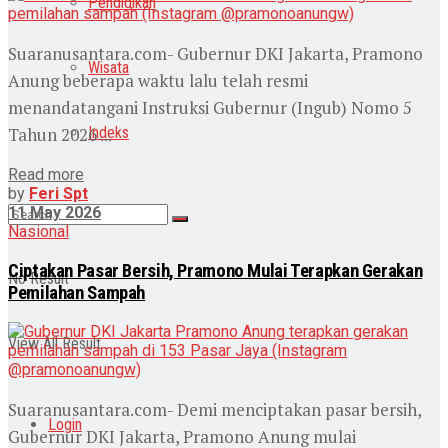
Pendidikan
Suaranusantara.com- Gubernur DKI Jakarta, Pramono
Wisata
Anung beberapa waktu lalu telah resmi
menandatangani Instruksi Gubernur (Ingub) Nomo 5
Tahun 2026 ...
Indeks
Read more
by
Feri Spt
11 May 2026
Nasional
Ciptakan Pasar Bersih, Pramono Mulai Terapkan Gerakan
No Result
Pemilahan Sampah
View All Result
Suaranusantara.com- Demi menciptakan pasar bersih,
Login
Gubernur DKI Jakarta, Pramono Anung mulai