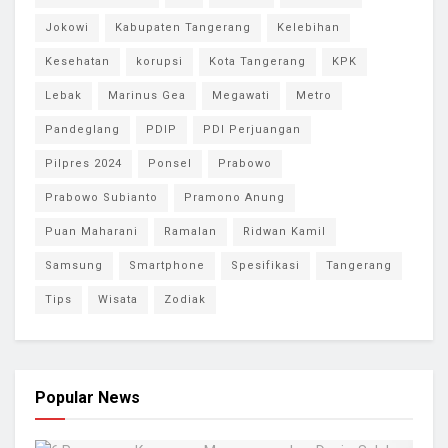
Jokowi
Kabupaten Tangerang
Kelebihan
Kesehatan
korupsi
Kota Tangerang
KPK
Lebak
Marinus Gea
Megawati
Metro
Pandeglang
PDIP
PDI Perjuangan
Pilpres 2024
Ponsel
Prabowo
Prabowo Subianto
Pramono Anung
Puan Maharani
Ramalan
Ridwan Kamil
Samsung
Smartphone
Spesifikasi
Tangerang
Tips
Wisata
Zodiak
Popular News