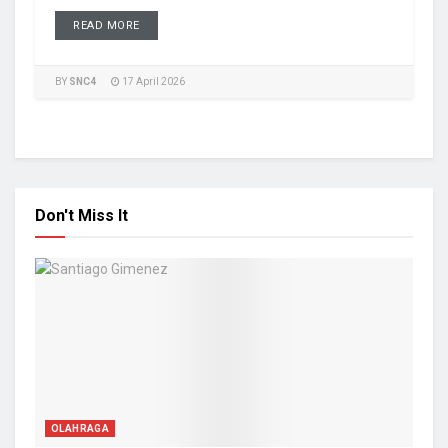
READ MORE
BY
SNC4
17 April 2026
Don't Miss It
OLAHRAGA