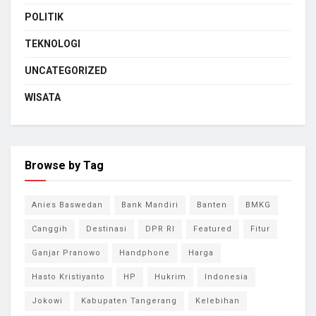
POLITIK
TEKNOLOGI
UNCATEGORIZED
WISATA
Browse by Tag
Anies Baswedan
Bank Mandiri
Banten
BMKG
Canggih
Destinasi
DPR RI
Featured
Fitur
Ganjar Pranowo
Handphone
Harga
Hasto Kristiyanto
HP
Hukrim
Indonesia
Jokowi
Kabupaten Tangerang
Kelebihan