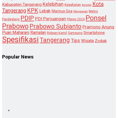
Kota
Kelebihan
Kabupaten Tangerang
Kesehatan
korupsi
KPK
Tangerang
Lebak
Marinus Gea
Metro
Megawati
Ponsel
PDIP
PDI Perjuangan
Pandeglang
Pilpres 2024
Prabowo
Prabowo Subianto
Pramono Anung
Puan Maharani
Ramalan
Smartphone
Samsung
Ridwan Kamil
Spesifikasi
Tangerang
Tips
Wisata
Zodiak
Popular News