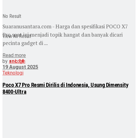
No Result
Suaranusantara.com - Harga dan spesifikasi POCO X7
Pro saat ini menjadi topik hangat dan banyak dicari
View All Result
pecinta gadget di ...
Read more
Login
by
snc 14
19 August 2025
Teknologi
Poco X7 Pro Resmi Dirilis di Indonesia, Usung Dimensity
8400-Ultra