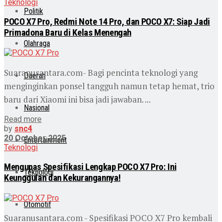
Teknologi
Politik
POCO X7 Pro, Redmi Note 14 Pro, dan POCO X7: Siap Jadi
Primadona Baru di Kelas Menengah
Olahraga
Suaranusantara.com- Bagi pencinta teknologi yang
Daerah
menginginkan ponsel tangguh namun tetap hemat, trio
baru dari Xiaomi ini bisa jadi jawaban. ...
Nasional
Read more
by
snc4
20 October 2025
Entertainment
Teknologi
Mengupas Spesifikasi Lengkap POCO X7 Pro: Ini
Teknologi
Keunggulan dan Kekurangannya!
Otomotif
Suaranusantara.com - Spesifikasi POCO X7 Pro kembali