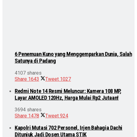
6 Penemuan Kuno yang Menggemparkan Dunia, Salah
Satunya di Padang
4107 shares
Share
1643
Tweet
1027
Redmi Note 14 Resmi Meluncur: Kamera 108 MP,
Layar AMOLED 120Hz, Harga Mulai Rp2 Jutaan!
3694 shares
Share
1478
Tweet
924
Kapolri Mutasi 702 Personel, Irjen Bahagia Dachi
Ditunjuk Jadi Dosen Utama STIK