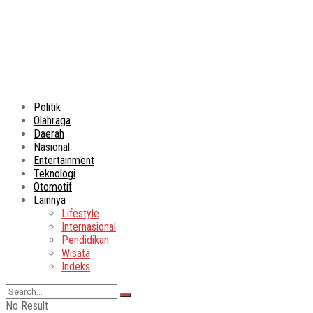
Politik
Olahraga
Daerah
Nasional
Entertainment
Teknologi
Otomotif
Lainnya
Lifestyle
Internasional
Pendidikan
Wisata
Indeks
No Result