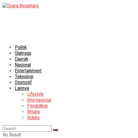
Politik
Olahraga
Daerah
Nasional
Entertainment
Teknologi
Otomotif
Lainnya
Lifestyle
Internasional
Pendidikan
Wisata
Indeks
No Result