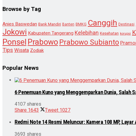
Browse by Tag
Canggih
Anies Baswedan
Bank Mandiri
Destinasi
Banten
BMKG
Jokowi
K
Kelebihan
Kabupaten Tangerang
Kesehatan
korupsi
Ponsel
Prabowo
Prabowo Subianto
Pramo
Tips
Wisata
Zodiak
Popular News
6 Penemuan Kuno yang Menggemparkan Dunia, Salah S
4107 shares
Share
1643
Tweet
1027
Redmi Note 14 Resmi Meluncur: Kamera 108 MP, Layar
3693 shares