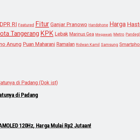
Fitur
Harga
Hast
DPR RI
Ganjar Pranowo
Featured
Handphone
KPK
ota Tangerang
Lebak
Marinus Gea
Metro
Megawati
Pandeg
no Anung
Puan Maharani
Ramalan
Smartpho
Samsung
Ridwan Kamil
atunya di Padang
 AMOLED 120Hz, Harga Mulai Rp2 Jutaan!