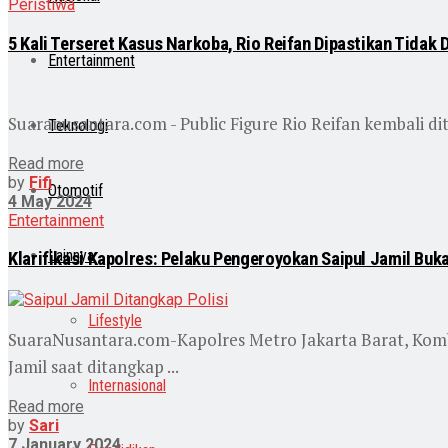
Peristiwa
5 Kali Terseret Kasus Narkoba, Rio Reifan Dipastikan Tidak D
Entertainment
Suaranusantara.com - Public Figure Rio Reifan kembali dit
Teknologi
Read more
by
Fifi
Otomotif
4 May 2024
Entertainment
Lainnya
Klarifikasi Kapolres: Pelaku Pengeroyokan Saipul Jamil Buk
Lifestyle
SuaraNusantara.com-Kapolres Metro Jakarta Barat, Kom
Jamil saat ditangkap ...
Internasional
Read more
by
Sari
7 January 2024