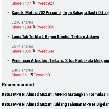
Share
1477
Tweet
923
Kapolri Mutasi 702 Personel, Irjen Bahagia Dachi Ditu
3236 shares
Share
1294
Tweet
809
Lama Tak Terlihat, Begini Kondisi Terbaru Jokowi
2574 shares
Share
1030
Tweet
644
Penemuan Arkeologi Terbaru: Situs Purbakala Mengun
2403 shares
Share
961
Tweet
601
Recommended
Ketua MPR RI Ahmad Muzani: MPR RI Matangkan Formulasi
Ketua MPR RI Ahmad Muzani: Sidang Tahunan MPR RI Digelar