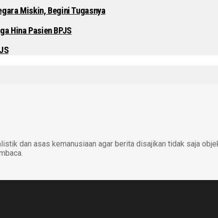
egara Miskin, Begini Tugasnya
ga Hina Pasien BPJS
PJS
istik dan asas kemanusiaan agar berita disajikan tidak saja obje
embaca.