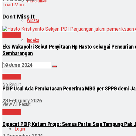
Pendidikan
Load More
Don't Miss It
Wisata
Nasional
Indeks
Eks Wakapolri Sebut Penyitaan Hp Hasto sebagai Pencurian
Sembarangan
19 June 2024
Nasional
No Result
PDIP Usul Ada Pembatasan Penerima MBG per SPPG demi Jag
28 February 2026
View All Result
Nasional
Dipecat PDIP, Ketum Projo: Semua Partai Siap Tampung Pak 
Login
7 December 2024