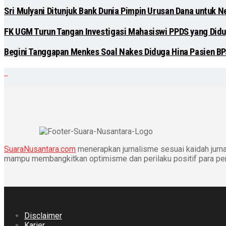
Sri Mulyani Ditunjuk Bank Dunia Pimpin Urusan Dana untuk N
FK UGM Turun Tangan Investigasi Mahasiswi PPDS yang Didu
Begini Tanggapan Menkes Soal Nakes Diduga Hina Pasien B
SuaraNusantara.com
menerapkan jurnalisme sesuai kaidah jurnal
mampu membangkitkan optimisme dan perilaku positif para p
Disclaimer
Karier