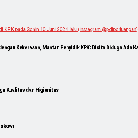
 dengan Kekerasan, Mantan Penyidik KPK: Disita Diduga Ada 
a Kualitas dan Higienitas
Jokowi