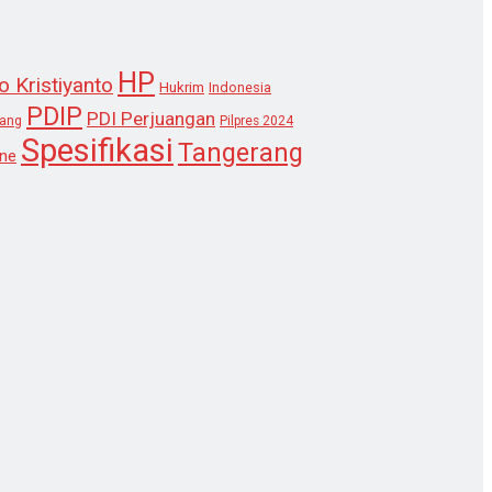
HP
o Kristiyanto
Hukrim
Indonesia
PDIP
PDI Perjuangan
lang
Pilpres 2024
Spesifikasi
Tangerang
ne