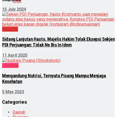
Login
15 July 2024
Nasional
Sidang Lanjutan Hasto, Majelis Hakim Tolak Eksepsi Sekjen
PDI Perjuangan: Tidak Ne Bis In Idem
11 April 2025
Lifestyle
Mengandung Nutrisi, Ternyata Pisang Mampu Menjaga
Kesehatan
5 May 2023
Categories
Daerah