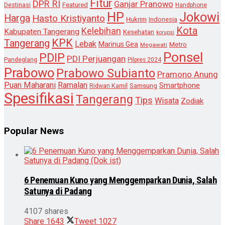
Fitur
DPR RI
Ganjar Pranowo
Destinasi
Featured
Handphone
HP
Jokowi
Harga
Hasto Kristiyanto
Hukrim
Indonesia
Kota
Kelebihan
Kabupaten Tangerang
Kesehatan
korupsi
KPK
Tangerang
Lebak
Marinus Gea
Metro
Megawati
Ponsel
PDIP
PDI Perjuangan
Pandeglang
Pilpres 2024
Prabowo
Prabowo Subianto
Pramono Anung
Puan Maharani
Ramalan
Smartphone
Samsung
Ridwan Kamil
Spesifikasi
Tangerang
Tips
Wisata
Zodiak
Popular News
6 Penemuan Kuno yang Menggemparkan Dunia, Salah
Satunya di Padang
4107 shares
Share
1643
Tweet
1027