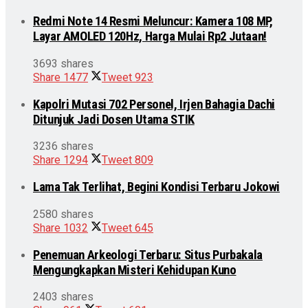
Redmi Note 14 Resmi Meluncur: Kamera 108 MP,
Layar AMOLED 120Hz, Harga Mulai Rp2 Jutaan!
3693 shares
Share
1477
Tweet
923
Kapolri Mutasi 702 Personel, Irjen Bahagia Dachi
Ditunjuk Jadi Dosen Utama STIK
3236 shares
Share
1294
Tweet
809
Lama Tak Terlihat, Begini Kondisi Terbaru Jokowi
2580 shares
Share
1032
Tweet
645
Penemuan Arkeologi Terbaru: Situs Purbakala
Mengungkapkan Misteri Kehidupan Kuno
2403 shares