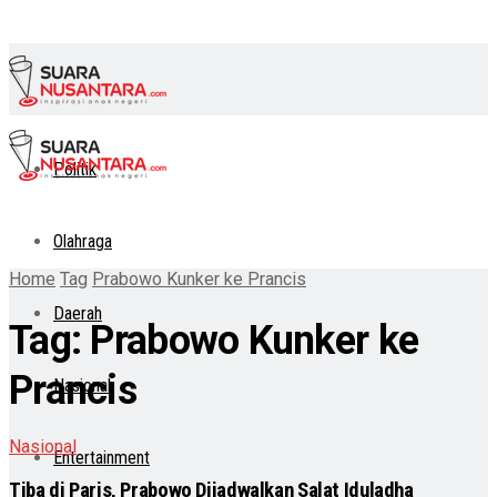
Politik
Olahraga
Home
Tag
Prabowo Kunker ke Prancis
Daerah
Tag:
Prabowo Kunker ke
Prancis
Nasional
Nasional
Entertainment
Tiba di Paris, Prabowo Dijadwalkan Salat Iduladha