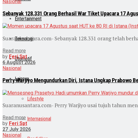
Nasional
Sebanyak 128.331 Orang Berhasil War Tiket Upacara 17 Agus
Entertainment
Suaranusantara.com- Sebanyak 128.331 orang telah berhas
Teknologi
Read more
by
Feri Spt
Otomotif
6 August 2026
Nasional
Lainnya
Perry Warjiyo Mengundurkan Diri, Istana Ungkap Prabowo Be
Lifestyle
Suaranusantara.com- Perry Warjiyo usai tujuh tahun meng
Read more
Internasional
by
Feri Spt
27 July 2026
Nasional