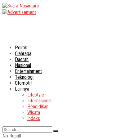
Politik
Olahraga
Daerah
Nasional
Entertainment
Teknologi
Otomotif
Lainnya
Lifestyle
Internasional
Pendidikan
Wisata
Indeks
No Result