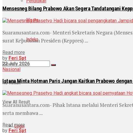
Pendidikan
Mensesneg Bilang Prabowo Akan Segera Tandatangani Keppr
Wisata
Suaranusantara.com- Menteri Sekretaris Negara (Menses
Indeks
surat Keputusan Presiden (Keppres) ...
Read more
by
Feri Spt
22 July 2026
Nasional
Istana Minta Hotman Paris Jangan Kaitkan Prabowo dengan 
No Result
View All Result
Suaranusantara.com- Pihak Istana melalui Menteri Sekre
serta membawa ...
Read more
Login
by
Feri Spt