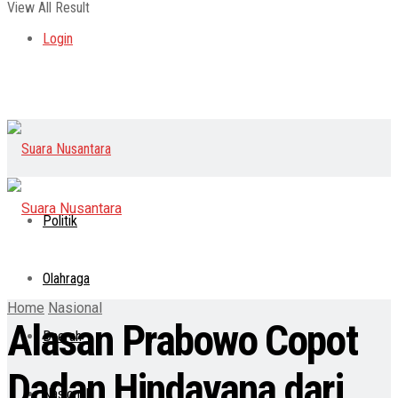
View All Result
Login
Politik
Olahraga
Home
Nasional
Alasan Prabowo Copot
Daerah
Dadan Hindayana dari
Nasional