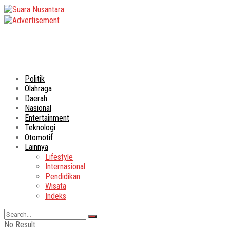
Politik
Olahraga
Daerah
Nasional
Entertainment
Teknologi
Otomotif
Lainnya
Lifestyle
Internasional
Pendidikan
Wisata
Indeks
No Result