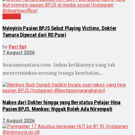
Nasional
Nyinyirin Pasien BPJS Sebut Playing Victims, Dokter
Tamara Dipecat dari RS Pusri
by
Feri Spt
7 August 2026
Suaranusantara.com- Imbas ketikannya yang tak
mencerminkan seorang tenaga kesehatan...
Nakes dari Dokter hingga yang Berstatus Pelajar Hina
Pasien BPJS, Menkes: Nggak Boleh Ada Nirempati
7 August 2026