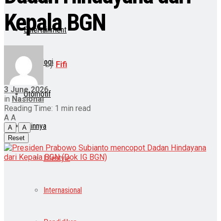
Kepala BGN
Entertainment
Teknologi
by
Fifi
3 June 2026
Otomotif
in
Nasional
Reading Time: 1 min read
A
A
Lainnya
A
A
Reset
Lifestyle
Internasional