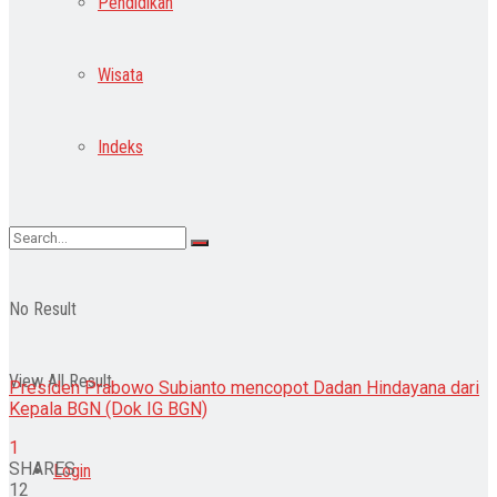
Pendidikan
Wisata
Indeks
No Result
View All Result
Presiden Prabowo Subianto mencopot Dadan Hindayana dari
Kepala BGN (Dok IG BGN)
1
SHARES
Login
12